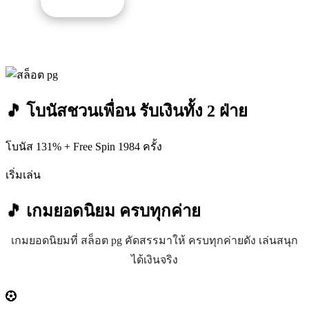
รับโปรนี้
🎵 โบนัสชวนเพื่อน รับเงินทั้ง 2 ฝ่าย
โบนัส 131% + Free Spin 1984 ครั้ง
เริ่มเล่น
🎵 เกมยอดนิยม
ครบทุกค่าย
เกมยอดนิยมที่ สล็อต pg คัดสรรมาให้ ครบทุกค่ายดัง เล่นสนุก
ได้เงินจริง