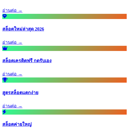
อ่านต่อ →
สล็อตใหม่ล่าสุด 2026
อ่านต่อ →
สล็อตเครดิตฟรี กดรับเอง
อ่านต่อ →
สูตรสล็อตแตกง่าย
อ่านต่อ →
สล็อตค่ายใหญ่