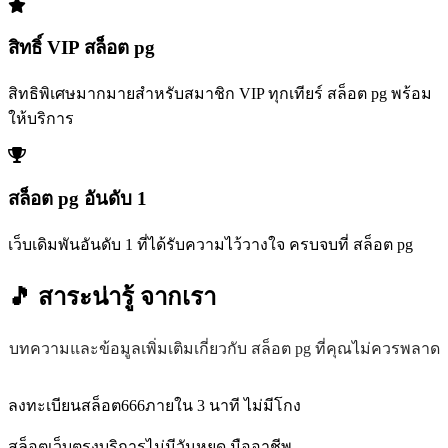
สิทธิ์ VIP สล็อต pg
สิทธิพิเศษมากมายสำหรับสมาชิก VIP ทุกเทียร์ สล็อต pg พร้อม
ให้บริการ
สล็อต pg อันดับ 1
เว็บเดิมพันอันดับ 1 ที่ได้รับความไว้วางใจ ครบจบที่ สล็อต pg
🎵 สาระน่ารู้
จากเรา
บทความและข้อมูลเพิ่มเติมเกี่ยวกับ สล็อต pg ที่คุณไม่ควรพลาด
ลงทะเบียนสล็อต666ภายใน 3 นาที ไม่มีโกง
สล็อตเว็บตรงบริการไม่มีวันหยุด มืออาชีพ