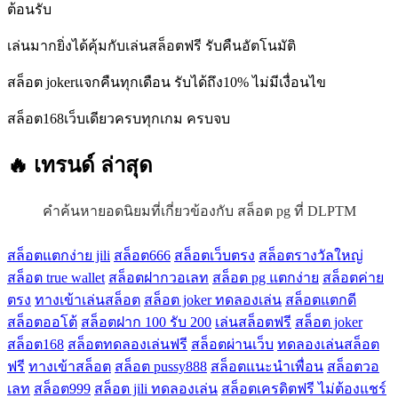
ต้อนรับ
เล่นมากยิ่งได้คุ้มกับเล่นสล็อตฟรี รับคืนอัตโนมัติ
สล็อต jokerแจกคืนทุกเดือน รับได้ถึง10% ไม่มีเงื่อนไข
สล็อต168เว็บเดียวครบทุกเกม ครบจบ
🔥 เทรนด์
ล่าสุด
คำค้นหายอดนิยมที่เกี่ยวข้องกับ สล็อต pg ที่ DLPTM
สล็อตแตกง่าย jili
สล็อต666
สล็อตเว็บตรง
สล็อตรางวัลใหญ่
สล็อต true wallet
สล็อตฝากวอเลท
สล็อต pg แตกง่าย
สล็อตค่าย
ตรง
ทางเข้าเล่นสล็อต
สล็อต joker ทดลองเล่น
สล็อตแตกดี
สล็อตออโต้
สล็อตฝาก 100 รับ 200
เล่นสล็อตฟรี
สล็อต joker
สล็อต168
สล็อตทดลองเล่นฟรี
สล็อตผ่านเว็บ
ทดลองเล่นสล็อต
ฟรี
ทางเข้าสล็อต
สล็อต pussy888
สล็อตแนะนำเพื่อน
สล็อตวอ
เลท
สล็อต999
สล็อต jili ทดลองเล่น
สล็อตเครดิตฟรี ไม่ต้องแชร์