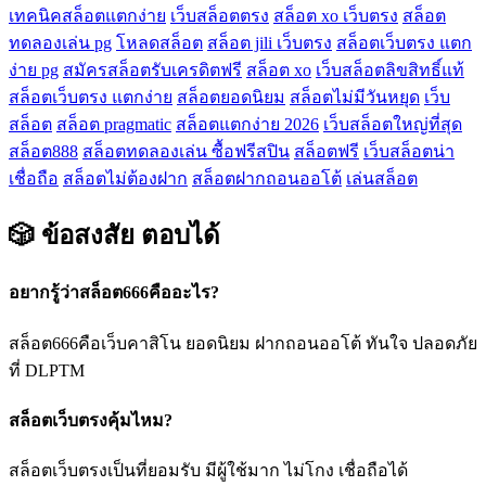
เทคนิคสล็อตแตกง่าย
เว็บสล็อตตรง
สล็อต xo เว็บตรง
สล็อต
ทดลองเล่น pg
โหลดสล็อต
สล็อต jili เว็บตรง
สล็อตเว็บตรง แตก
ง่าย pg
สมัครสล็อตรับเครดิตฟรี
สล็อต xo
เว็บสล็อตลิขสิทธิ์แท้
สล็อตเว็บตรง แตกง่าย
สล็อตยอดนิยม
สล็อตไม่มีวันหยุด
เว็บ
สล็อต
สล็อต pragmatic
สล็อตแตกง่าย 2026
เว็บสล็อตใหญ่ที่สุด
สล็อต888
สล็อตทดลองเล่น ซื้อฟรีสปิน
สล็อตฟรี
เว็บสล็อตน่า
เชื่อถือ
สล็อตไม่ต้องฝาก
สล็อตฝากถอนออโต้
เล่นสล็อต
🎲 ข้อสงสัย
ตอบได้
อยากรู้ว่าสล็อต666คืออะไร?
สล็อต666คือเว็บคาสิโน ยอดนิยม ฝากถอนออโต้ ทันใจ ปลอดภัย
ที่ DLPTM
สล็อตเว็บตรงคุ้มไหม?
สล็อตเว็บตรงเป็นที่ยอมรับ มีผู้ใช้มาก ไม่โกง เชื่อถือได้