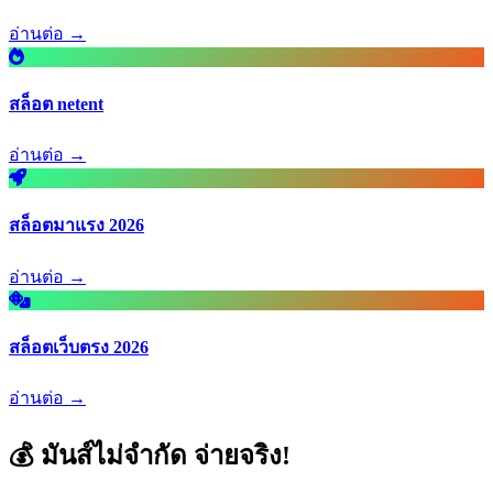
อ่านต่อ →
สล็อต netent
อ่านต่อ →
สล็อตมาแรง 2026
อ่านต่อ →
สล็อตเว็บตรง 2026
อ่านต่อ →
💰 มันส์ไม่จำกัด จ่ายจริง!