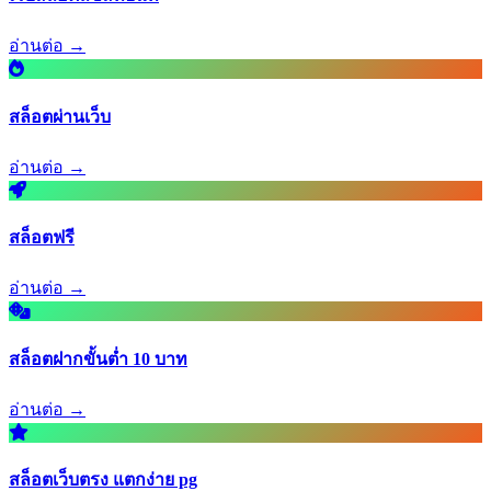
อ่านต่อ →
สล็อตผ่านเว็บ
อ่านต่อ →
สล็อตฟรี
อ่านต่อ →
สล็อตฝากขั้นต่ำ 10 บาท
อ่านต่อ →
สล็อตเว็บตรง แตกง่าย pg