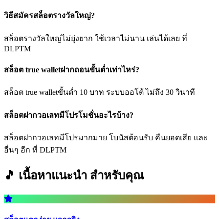
วิธีสมัครสล็อตรางวัลใหญ่?
สล็อตรางวัลใหญ่ไม่ยุ่งยาก ใช้เวลาไม่นาน เล่นได้เลย ที่
DLPTM
สล็อต true walletฝากถอนขั้นต่ำเท่าไหร่?
สล็อต true walletขั้นต่ำ 10 บาท ระบบออโต้ ไม่ถึง 30 วินาที
สล็อตฝากวอเลทมีโปรโมชั่นอะไรบ้าง?
สล็อตฝากวอเลทมีโปรมากมาย โบนัสต้อนรับ คืนยอดเสีย และ
อื่นๆ อีก ที่ DLPTM
🎵 เนื้อหาแนะนำ
สำหรับคุณ