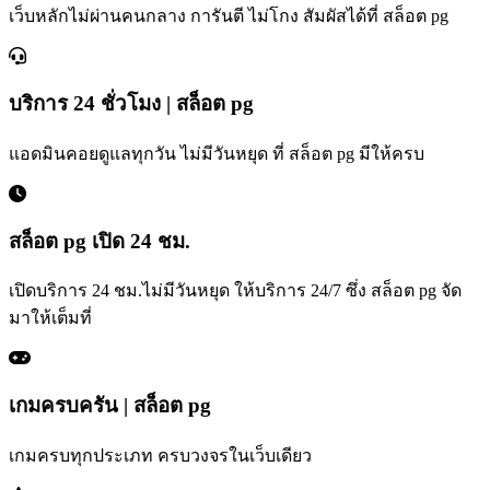
เว็บหลักไม่ผ่านคนกลาง การันตี ไม่โกง สัมผัสได้ที่ สล็อต pg
บริการ 24 ชั่วโมง | สล็อต pg
แอดมินคอยดูแลทุกวัน ไม่มีวันหยุด ที่ สล็อต pg มีให้ครบ
สล็อต pg เปิด 24 ชม.
เปิดบริการ 24 ชม.ไม่มีวันหยุด ให้บริการ 24/7 ซึ่ง สล็อต pg จัด
มาให้เต็มที่
เกมครบครัน | สล็อต pg
เกมครบทุกประเภท ครบวงจรในเว็บเดียว