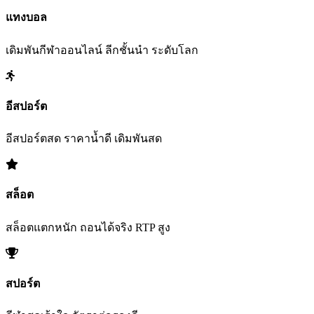
แทงบอล
เดิมพันกีฬาออนไลน์ ลีกชั้นนำ ระดับโลก
อีสปอร์ต
อีสปอร์ตสด ราคาน้ำดี เดิมพันสด
สล็อต
สล็อตแตกหนัก ถอนได้จริง RTP สูง
สปอร์ต