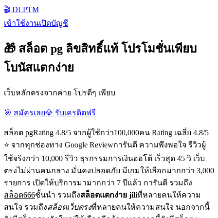
🎬 DLPTM
เข้าใช้งาน
เปิดบัญชี
🎁 สล็อต pg ลิขสิทธิ์แท้ โปรโมชั่นเพียบ
โบนัสแตกง่าย
เว็บหลักตรงจากค่าย โปรดีๆ เพียบ
🎯 สมัครเลย
💎 รับเครดิตฟรี
สล็อต pgRating 4.8/5 จากผู้ใช้กว่า100,000คน Rating เฉลี่ย 4.8/5
⭐ จากทุกช่องทาง Google Reviewการันตี ความพึงพอใจ รีวิวผู้
ใช้จริงกว่า 10,000 รีวิว ธุรกรรมการเงินออโต้ เร็วสุด 45 วิ เว็บ
ตรงไม่ผ่านคนกลาง มั่นคงปลอดภัย มีเกมให้เลือกมากกว่า 3,000
รายการ เปิดให้บริการมามากกว่า 7 ปีแล้ว การันตี รวมถึง
สล็อต666
ชั้นนำ รวมถึง
สล็อตแตกง่าย jili
ที่หลายคนให้ความ
สนใจ รวมถึง
สล็อตเว็บตรง
ที่หลายคนให้ความสนใจ นอกจากนี้