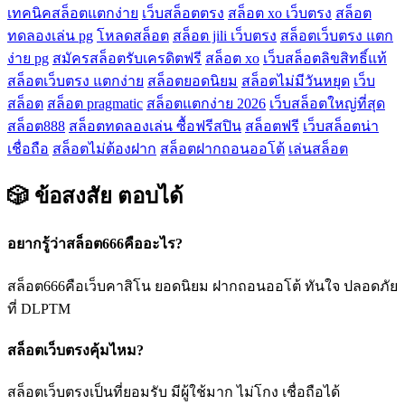
เทคนิคสล็อตแตกง่าย
เว็บสล็อตตรง
สล็อต xo เว็บตรง
สล็อต
ทดลองเล่น pg
โหลดสล็อต
สล็อต jili เว็บตรง
สล็อตเว็บตรง แตก
ง่าย pg
สมัครสล็อตรับเครดิตฟรี
สล็อต xo
เว็บสล็อตลิขสิทธิ์แท้
สล็อตเว็บตรง แตกง่าย
สล็อตยอดนิยม
สล็อตไม่มีวันหยุด
เว็บ
สล็อต
สล็อต pragmatic
สล็อตแตกง่าย 2026
เว็บสล็อตใหญ่ที่สุด
สล็อต888
สล็อตทดลองเล่น ซื้อฟรีสปิน
สล็อตฟรี
เว็บสล็อตน่า
เชื่อถือ
สล็อตไม่ต้องฝาก
สล็อตฝากถอนออโต้
เล่นสล็อต
🎲 ข้อสงสัย
ตอบได้
อยากรู้ว่าสล็อต666คืออะไร?
สล็อต666คือเว็บคาสิโน ยอดนิยม ฝากถอนออโต้ ทันใจ ปลอดภัย
ที่ DLPTM
สล็อตเว็บตรงคุ้มไหม?
สล็อตเว็บตรงเป็นที่ยอมรับ มีผู้ใช้มาก ไม่โกง เชื่อถือได้