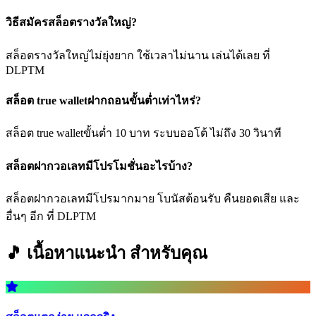
วิธีสมัครสล็อตรางวัลใหญ่?
สล็อตรางวัลใหญ่ไม่ยุ่งยาก ใช้เวลาไม่นาน เล่นได้เลย ที่
DLPTM
สล็อต true walletฝากถอนขั้นต่ำเท่าไหร่?
สล็อต true walletขั้นต่ำ 10 บาท ระบบออโต้ ไม่ถึง 30 วินาที
สล็อตฝากวอเลทมีโปรโมชั่นอะไรบ้าง?
สล็อตฝากวอเลทมีโปรมากมาย โบนัสต้อนรับ คืนยอดเสีย และ
อื่นๆ อีก ที่ DLPTM
🎵 เนื้อหาแนะนำ
สำหรับคุณ