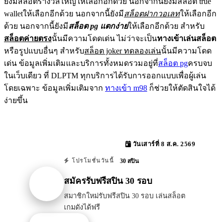
ยังมีสล็อตรางวัลใหญ่ให้เลือกอีกด้วย นอกจากนี้ยังมีสล็อต true
walletให้เลือกอีกด้วย นอกจากนี้ยังมี
สล็อตฝากวอเลท
ให้เลือกอีก
ด้วย นอกจากนี้ยังมี
สล็อต pg แตกง่าย
ให้เลือกอีกด้วย สำหรับ
สล็อตค่ายตรง
นั้นมีความโดดเด่น ไม่ว่าจะเป็น
ทางเข้าเล่นสล็อต
หรือรูปแบบอื่นๆ สำหรับ
สล็อต joker ทดลองเล่น
นั้นมีความโดด
เด่น ข้อมูลเพิ่มเติมและบริการทั้งหมดรวมอยู่ที่
สล็อต pg
ครบจบ
ในเว็บเดียว ที่ DLPTM ทุกบริการได้รับการออกแบบเพื่อผู้เล่น
โดยเฉพาะ ข้อมูลเพิ่มเติมจาก
ทางเข้า m98
ก็ช่วยให้ตัดสินใจได้
ง่ายขึ้น
วันเสาร์ที่ 8 ส.ค. 2569
30 สปิน
โปรโมชั่นวันนี้
สมัครรับฟรีสปิน 30 รอบ
สมาชิกใหม่รับฟรีสปิน 30 รอบ เล่นสล็อต
เกมดังได้ฟรี