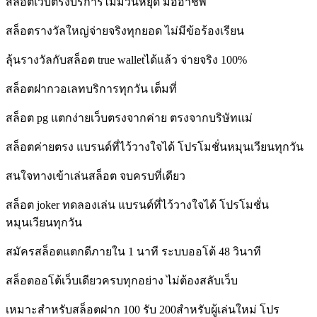
สล็อตเว็บตรงบริการไม่มีวันหยุด มืออาชีพ
สล็อตรางวัลใหญ่จ่ายจริงทุกยอด ไม่มีข้อร้องเรียน
ลุ้นรางวัลกับสล็อต true walletได้แล้ว จ่ายจริง 100%
สล็อตฝากวอเลทบริการทุกวัน เต็มที่
สล็อต pg แตกง่ายเว็บตรงจากค่าย ตรงจากบริษัทแม่
สล็อตค่ายตรง แบรนด์ที่ไว้วางใจได้ โปรโมชั่นหมุนเวียนทุกวัน
สนใจทางเข้าเล่นสล็อต จบครบที่เดียว
สล็อต joker ทดลองเล่น แบรนด์ที่ไว้วางใจได้ โปรโมชั่น
หมุนเวียนทุกวัน
สมัครสล็อตแตกดีภายใน 1 นาที ระบบออโต้ 48 วินาที
สล็อตออโต้เว็บเดียวครบทุกอย่าง ไม่ต้องสลับเว็บ
เหมาะสำหรับสล็อตฝาก 100 รับ 200สำหรับผู้เล่นใหม่ โปร