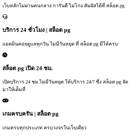
เว็บหลักไม่ผ่านคนกลาง การันตี ไม่โกง สัมผัสได้ที่ สล็อต pg
บริการ 24 ชั่วโมง | สล็อต pg
แอดมินคอยดูแลทุกวัน ไม่มีวันหยุด ที่ สล็อต pg มีให้ครบ
สล็อต pg เปิด 24 ชม.
เปิดบริการ 24 ชม.ไม่มีวันหยุด ให้บริการ 24/7 ซึ่ง สล็อต pg จัด
มาให้เต็มที่
เกมครบครัน | สล็อต pg
เกมครบทุกประเภท ครบวงจรในเว็บเดียว