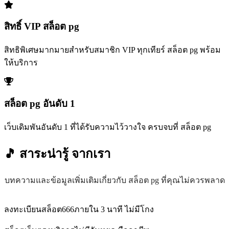
สิทธิ์ VIP สล็อต pg
สิทธิพิเศษมากมายสำหรับสมาชิก VIP ทุกเทียร์ สล็อต pg พร้อม
ให้บริการ
สล็อต pg อันดับ 1
เว็บเดิมพันอันดับ 1 ที่ได้รับความไว้วางใจ ครบจบที่ สล็อต pg
🎵 สาระน่ารู้
จากเรา
บทความและข้อมูลเพิ่มเติมเกี่ยวกับ สล็อต pg ที่คุณไม่ควรพลาด
ลงทะเบียนสล็อต666ภายใน 3 นาที ไม่มีโกง