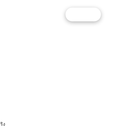
รับโปรนี้
ริง