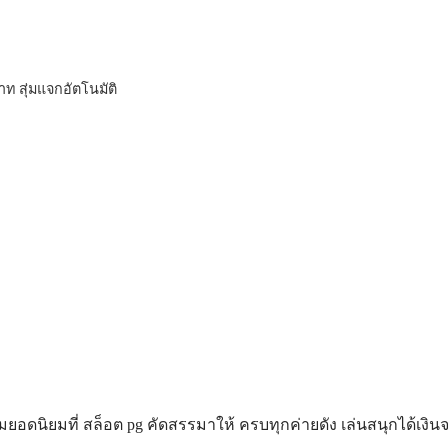
าท สุ่มแจกอัตโนมัติ
มยอดนิยมที่ สล็อต pg คัดสรรมาให้ ครบทุกค่ายดัง เล่นสนุกได้เงินจ