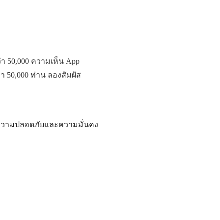
่า 50,000 ความเห็น App
่า 50,000 ท่าน ลองสัมผัส
ันตีความปลอดภัยและความมั่นคง