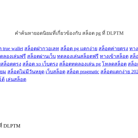
คำค้นหายอดนิยมที่เกี่ยวข้องกับ สล็อต pg ที่ DLPTM
 true wallet
สล็อตฝากวอเลท
สล็อต pg แตกง่าย
สล็อตค่ายตรง
ทาง
ดลองเล่นฟรี
สล็อตผ่านเว็บ
ทดลองเล่นสล็อตฟรี
ทางเข้าสล็อต
สล็
็บสล็อตตรง
สล็อต xo เว็บตรง
สล็อตทดลองเล่น pg
โหลดสล็อต
สล็อต
ิยม
สล็อตไม่มีวันหยุด
เว็บสล็อต
สล็อต pragmatic
สล็อตแตกง่าย 20
ต้
เล่นสล็อต
ที่ DLPTM