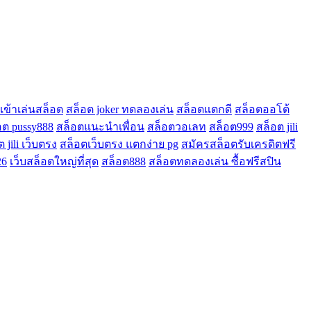
เข้าเล่นสล็อต
สล็อต joker ทดลองเล่น
สล็อตแตกดี
สล็อตออโต้
อต pussy888
สล็อตแนะนำเพื่อน
สล็อตวอเลท
สล็อต999
สล็อต jili
 jili เว็บตรง
สล็อตเว็บตรง แตกง่าย pg
สมัครสล็อตรับเครดิตฟรี
26
เว็บสล็อตใหญ่ที่สุด
สล็อต888
สล็อตทดลองเล่น ซื้อฟรีสปิน