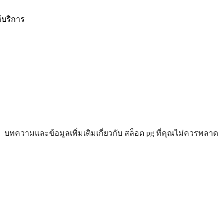
้บริการ
บทความและข้อมูลเพิ่มเติมเกี่ยวกับ สล็อต pg ที่คุณไม่ควรพลาด