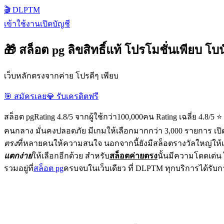
🎬 DLPTM
เข้าใช้งาน
เปิดบัญชี
🎁 สล็อต pg ลิขสิทธิ์แท้ โปรโมชั่นเพียบ โ
เว็บหลักตรงจากค่าย โปรดีๆ เพียบ
🎯 สมัครเลย
💎 รับเครดิตฟรี
สล็อต pgRating 4.8/5 จากผู้ใช้กว่า100,000คน Rating เฉลี่ย 4.8/5 
คนกลาง มั่นคงปลอดภัย มีเกมให้เลือกมากกว่า 3,000 รายการ เปิด
ตรง
ที่หลายคนให้ความสนใจ นอกจากนี้ยังมีสล็อตรางวัลใหญ่ให้เลือ
แตกง่าย
ให้เลือกอีกด้วย สำหรับ
สล็อตค่ายตรง
นั้นมีความโดดเด่น 
รวมอยู่ที่
สล็อต pg
ครบจบในเว็บเดียว ที่ DLPTM ทุกบริการได้รับก