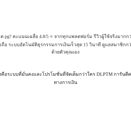
ต pg? คะแนนเฉลี่ย 4.8/5 ⭐ จากทุกแพลตฟอร์ม รีวิวผู้ใช้จริงมากกว
อถือ ระบบอัตโนมัติธุรกรรมการเงินเร็วสุด 15 วินาที ดูแลสมาชิกกว
ด้วยตัวคุณเอง
ี่หนึ่งคือระบบที่มั่นคงและโปรโมชั่นที่จัดเต็มกว่าใคร DLPTM การ
ทางการเงิน