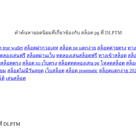
คำค้นหายอดนิยมที่เกี่ยวข้องกับ สล็อต pg ที่ DLPTM
 true wallet
สล็อตฝากวอเลท
สล็อต pg แตกง่าย
สล็อตค่ายตรง
ทาง
ดลองเล่นฟรี
สล็อตผ่านเว็บ
ทดลองเล่นสล็อตฟรี
ทางเข้าสล็อต
สล็
็บสล็อตตรง
สล็อต xo เว็บตรง
สล็อตทดลองเล่น pg
โหลดสล็อต
สล็อต
ิยม
สล็อตไม่มีวันหยุด
เว็บสล็อต
สล็อต pragmatic
สล็อตแตกง่าย 20
ต้
เล่นสล็อต
ที่ DLPTM