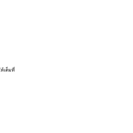
้เต็มที่