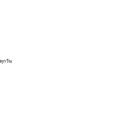
ทุกวัน