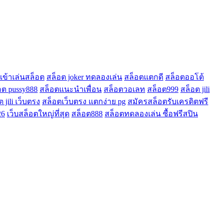
เข้าเล่นสล็อต
สล็อต joker ทดลองเล่น
สล็อตแตกดี
สล็อตออโต้
อต pussy888
สล็อตแนะนำเพื่อน
สล็อตวอเลท
สล็อต999
สล็อต jili
 jili เว็บตรง
สล็อตเว็บตรง แตกง่าย pg
สมัครสล็อตรับเครดิตฟรี
26
เว็บสล็อตใหญ่ที่สุด
สล็อต888
สล็อตทดลองเล่น ซื้อฟรีสปิน