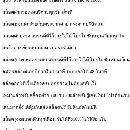
ลุ้นรางวัลกับสล็อต true walletได้แล้ว จ่ายจริง 100%
สล็อตฝากวอเลทบริการทุกวัน เต็มที่
สล็อต pg แตกง่ายเว็บตรงจากค่าย ตรงจากบริษัทแม่
สล็อตค่ายตรง แบรนด์ที่ไว้วางใจได้ โปรโมชั่นหมุนเวียนทุกวัน
สนใจทางเข้าเล่นสล็อต จบครบที่เดียว
สล็อต joker ทดลองเล่น แบรนด์ที่ไว้วางใจได้ โปรโมชั่นหมุนเวียน
สมัครสล็อตแตกดีภายใน 1 นาที ระบบออโต้ 48 วินาที
สล็อตออโต้เว็บเดียวครบทุกอย่าง ไม่ต้องสลับเว็บ
เหมาะสำหรับสล็อตฝาก 100 รับ 200สำหรับผู้เล่นใหม่ โปรต้อนรับ
เล่นมากยิ่งได้คุ้มกับเล่นสล็อตฟรี รับคืนอัตโนมัติ
สล็อต jokerแจกคืนทุกเดือน รับได้ถึง10% ไม่มีเงื่อนไข