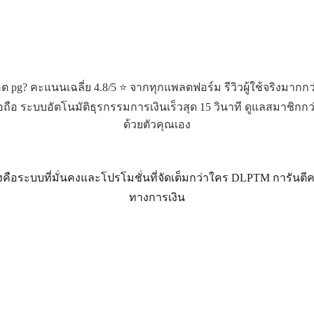
ต pg? คะแนนเฉลี่ย 4.8/5 ⭐ จากทุกแพลตฟอร์ม รีวิวผู้ใช้จริงมากกว
อถือ ระบบอัตโนมัติธุรกรรมการเงินเร็วสุด 15 วินาที ดูแลสมาชิกกว
ด้วยตัวคุณเอง
ี่หนึ่งคือระบบที่มั่นคงและโปรโมชั่นที่จัดเต็มกว่าใคร DLPTM การ
ทางการเงิน