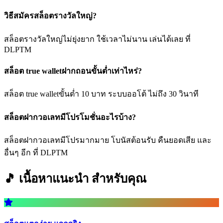
วิธีสมัครสล็อตรางวัลใหญ่?
สล็อตรางวัลใหญ่ไม่ยุ่งยาก ใช้เวลาไม่นาน เล่นได้เลย ที่
DLPTM
สล็อต true walletฝากถอนขั้นต่ำเท่าไหร่?
สล็อต true walletขั้นต่ำ 10 บาท ระบบออโต้ ไม่ถึง 30 วินาที
สล็อตฝากวอเลทมีโปรโมชั่นอะไรบ้าง?
สล็อตฝากวอเลทมีโปรมากมาย โบนัสต้อนรับ คืนยอดเสีย และ
อื่นๆ อีก ที่ DLPTM
🎵 เนื้อหาแนะนำ
สำหรับคุณ