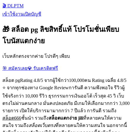
🎬 DLPTM
เข้าใช้งาน
เปิดบัญชี
🎁 สล็อต pg ลิขสิทธิ์แท้ โปรโมชั่นเพียบ
โบนัสแตกง่าย
เว็บหลักตรงจากค่าย โปรดีๆ เพียบ
🎯 สมัครเลย
💎 รับเครดิตฟรี
สล็อต pgRating 4.8/5 จากผู้ใช้กว่า100,000คน Rating เฉลี่ย 4.8/5
⭐ จากทุกช่องทาง Google Reviewการันตี ความพึงพอใจ รีวิวผู้
ใช้จริงกว่า 10,000 รีวิว ธุรกรรมการเงินออโต้ เร็วสุด 45 วิ เว็บ
ตรงไม่ผ่านคนกลาง มั่นคงปลอดภัย มีเกมให้เลือกมากกว่า 3,000
รายการ เปิดให้บริการมามากกว่า 7 ปีแล้ว การันตี รวมถึง
สล็อต666
ชั้นนำ รวมถึง
สล็อตแตกง่าย jili
ที่หลายคนให้ความ
สนใจ รวมถึง
สล็อตเว็บตรง
ที่หลายคนให้ความสนใจ นอกจากนี้