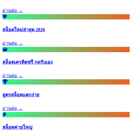
อ่านต่อ →
สล็อตใหม่ล่าสุด 2026
อ่านต่อ →
สล็อตเครดิตฟรี กดรับเอง
อ่านต่อ →
สูตรสล็อตแตกง่าย
อ่านต่อ →
สล็อตค่ายใหญ่