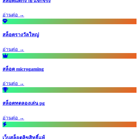
สล็อตแตกง่าย แจกจริง
อ่านต่อ →
สล็อตรางวัลใหญ่
อ่านต่อ →
สล็อต microgaming
อ่านต่อ →
สล็อตทดลองเล่น pg
อ่านต่อ →
เว็บสล็อตลิขสิทธิ์แท้