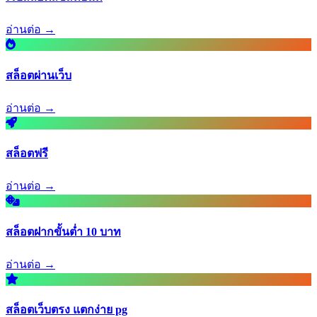
อ่านต่อ →
สล็อตผ่านเว็บ
อ่านต่อ →
สล็อตฟรี
อ่านต่อ →
สล็อตฝากขั้นต่ำ 10 บาท
อ่านต่อ →
สล็อตเว็บตรง แตกง่าย pg