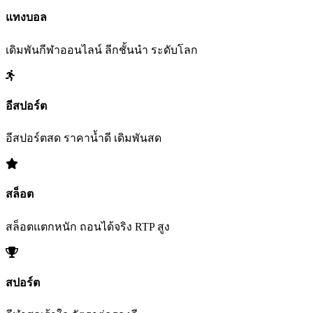
แทงบอล
เดิมพันกีฬาออนไลน์ ลีกชั้นนำ ระดับโลก
อีสปอร์ต
อีสปอร์ตสด ราคาน้ำดี เดิมพันสด
สล็อต
สล็อตแตกหนัก ถอนได้จริง RTP สูง
สปอร์ต