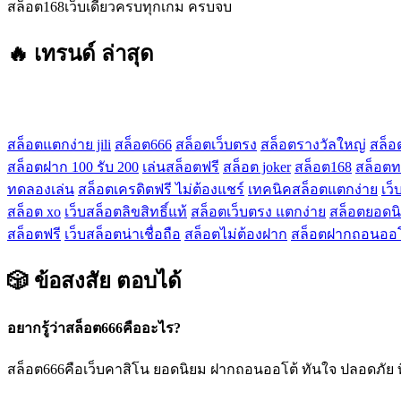
สล็อต168เว็บเดียวครบทุกเกม ครบจบ
🔥 เทรนด์
ล่าสุด
สล็อตแตกง่าย jili
สล็อต666
สล็อตเว็บตรง
สล็อตรางวัลใหญ่
สล็อต
สล็อตฝาก 100 รับ 200
เล่นสล็อตฟรี
สล็อต joker
สล็อต168
สล็อตท
ทดลองเล่น
สล็อตเครดิตฟรี ไม่ต้องแชร์
เทคนิคสล็อตแตกง่าย
เว
สล็อต xo
เว็บสล็อตลิขสิทธิ์แท้
สล็อตเว็บตรง แตกง่าย
สล็อตยอดน
สล็อตฟรี
เว็บสล็อตน่าเชื่อถือ
สล็อตไม่ต้องฝาก
สล็อตฝากถอนออโ
🎲 ข้อสงสัย
ตอบได้
อยากรู้ว่าสล็อต666คืออะไร?
สล็อต666คือเว็บคาสิโน ยอดนิยม ฝากถอนออโต้ ทันใจ ปลอดภัย 