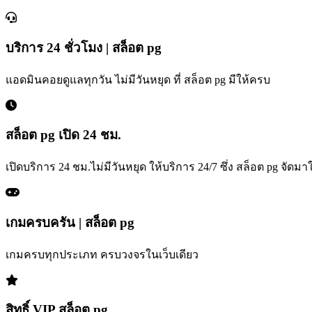
บริการ 24 ชั่วโมง | สล็อต pg
แอดมินคอยดูแลทุกวัน ไม่มีวันหยุด ที่ สล็อต pg มีให้ครบ
สล็อต pg เปิด 24 ชม.
เปิดบริการ 24 ชม.ไม่มีวันหยุด ให้บริการ 24/7 ซึ่ง สล็อต pg จัดมาให
เกมครบครัน | สล็อต pg
เกมครบทุกประเภท ครบวงจรในเว็บเดียว
สิทธิ์ VIP สล็อต pg