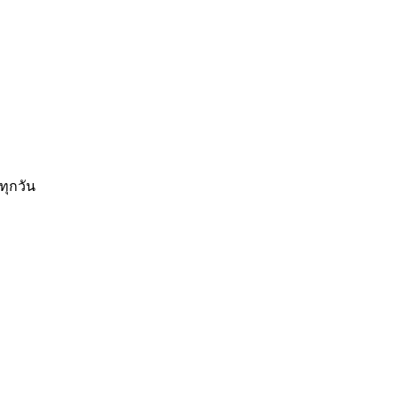
ทุกวัน