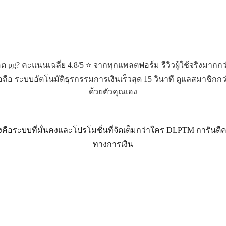
ต pg? คะแนนเฉลี่ย 4.8/5 ⭐ จากทุกแพลตฟอร์ม รีวิวผู้ใช้จริงมากกว
อถือ ระบบอัตโนมัติธุรกรรมการเงินเร็วสุด 15 วินาที ดูแลสมาชิกกว
ด้วยตัวคุณเอง
ี่หนึ่งคือระบบที่มั่นคงและโปรโมชั่นที่จัดเต็มกว่าใคร DLPTM การ
ทางการเงิน