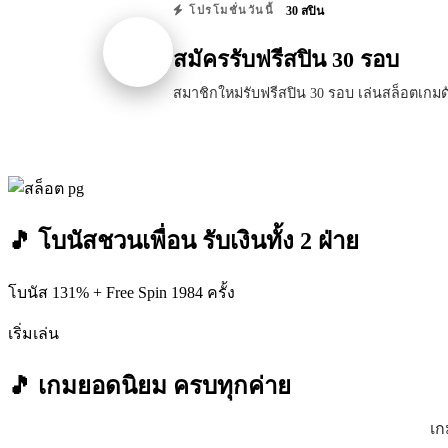
30 สปิน
โปรโมชั่นวันนี้
สมัครรับฟรีสปิน 30 รอบ
สมาชิกใหม่รับฟรีสปิน 30 รอบ เล่นสล็อตเกมดั
🎵 โบนัสชวนเพื่อน รับเงินทั้ง 2 ฝ่าย
โบนัส 131% + Free Spin 1984 ครั้ง
เริ่มเล่น
🎵 เกมยอดนิยม
ครบทุกค่าย
เก