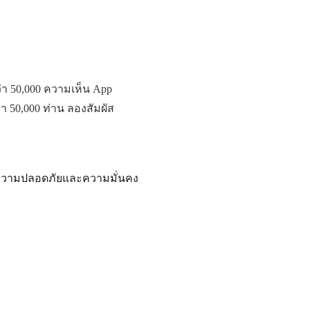
่า 50,000 ความเห็น App
่า 50,000 ท่าน ลองสัมผัส
ันตีความปลอดภัยและความมั่นคง