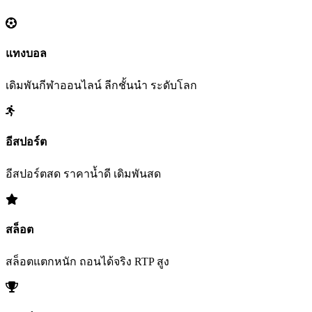
แทงบอล
เดิมพันกีฬาออนไลน์ ลีกชั้นนำ ระดับโลก
อีสปอร์ต
อีสปอร์ตสด ราคาน้ำดี เดิมพันสด
สล็อต
สล็อตแตกหนัก ถอนได้จริง RTP สูง