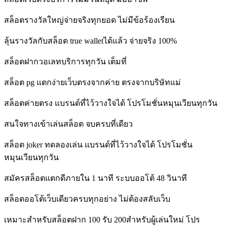
สล็อตรางวัลใหญ่จ่ายจริงทุกยอด ไม่มีข้อร้องเรียน
ลุ้นรางวัลกับสล็อต true walletได้แล้ว จ่ายจริง 100%
สล็อตฝากวอเลทบริการทุกวัน เต็มที่
สล็อต pg แตกง่ายเว็บตรงจากค่าย ตรงจากบริษัทแม่
สล็อตค่ายตรง แบรนด์ที่ไว้วางใจได้ โปรโมชั่นหมุนเวียนทุกวัน
สนใจทางเข้าเล่นสล็อต จบครบที่เดียว
สล็อต joker ทดลองเล่น แบรนด์ที่ไว้วางใจได้ โปรโมชั่น
หมุนเวียนทุกวัน
สมัครสล็อตแตกดีภายใน 1 นาที ระบบออโต้ 48 วินาที
สล็อตออโต้เว็บเดียวครบทุกอย่าง ไม่ต้องสลับเว็บ
เหมาะสำหรับสล็อตฝาก 100 รับ 200สำหรับผู้เล่นใหม่ โปร