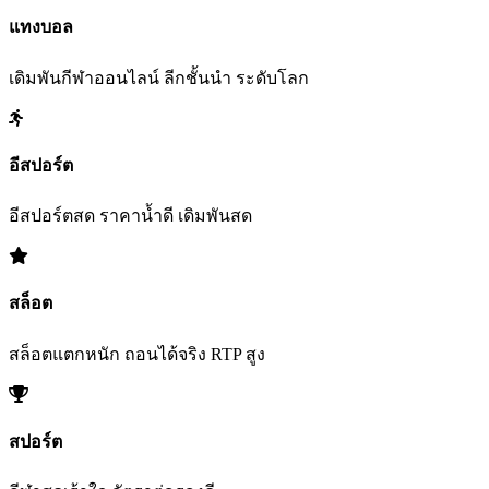
แทงบอล
เดิมพันกีฬาออนไลน์ ลีกชั้นนำ ระดับโลก
อีสปอร์ต
อีสปอร์ตสด ราคาน้ำดี เดิมพันสด
สล็อต
สล็อตแตกหนัก ถอนได้จริง RTP สูง
สปอร์ต