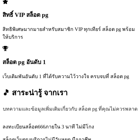
สิทธิ์ VIP สล็อต pg
สิทธิพิเศษมากมายสำหรับสมาชิก VIP ทุกเทียร์ สล็อต pg พร้อม
ให้บริการ
สล็อต pg อันดับ 1
เว็บเดิมพันอันดับ 1 ที่ได้รับความไว้วางใจ ครบจบที่ สล็อต pg
🎵 สาระน่ารู้
จากเรา
บทความและข้อมูลเพิ่มเติมเกี่ยวกับ สล็อต pg ที่คุณไม่ควรพลาด
ลงทะเบียนสล็อต666ภายใน 3 นาที ไม่มีโกง
สล็อตเว็บตรงบริการไม่มีวันหยุด มืออาชีพ