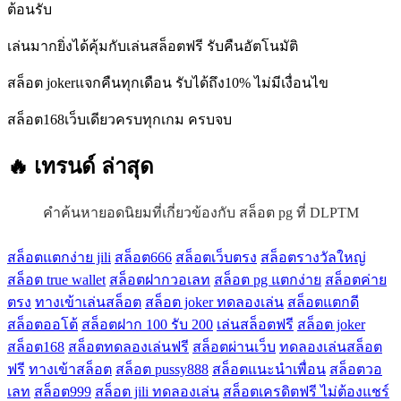
ต้อนรับ
เล่นมากยิ่งได้คุ้มกับเล่นสล็อตฟรี รับคืนอัตโนมัติ
สล็อต jokerแจกคืนทุกเดือน รับได้ถึง10% ไม่มีเงื่อนไข
สล็อต168เว็บเดียวครบทุกเกม ครบจบ
🔥 เทรนด์
ล่าสุด
คำค้นหายอดนิยมที่เกี่ยวข้องกับ สล็อต pg ที่ DLPTM
สล็อตแตกง่าย jili
สล็อต666
สล็อตเว็บตรง
สล็อตรางวัลใหญ่
สล็อต true wallet
สล็อตฝากวอเลท
สล็อต pg แตกง่าย
สล็อตค่าย
ตรง
ทางเข้าเล่นสล็อต
สล็อต joker ทดลองเล่น
สล็อตแตกดี
สล็อตออโต้
สล็อตฝาก 100 รับ 200
เล่นสล็อตฟรี
สล็อต joker
สล็อต168
สล็อตทดลองเล่นฟรี
สล็อตผ่านเว็บ
ทดลองเล่นสล็อต
ฟรี
ทางเข้าสล็อต
สล็อต pussy888
สล็อตแนะนำเพื่อน
สล็อตวอ
เลท
สล็อต999
สล็อต jili ทดลองเล่น
สล็อตเครดิตฟรี ไม่ต้องแชร์