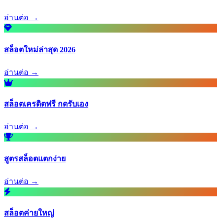
อ่านต่อ →
สล็อตใหม่ล่าสุด 2026
อ่านต่อ →
สล็อตเครดิตฟรี กดรับเอง
อ่านต่อ →
สูตรสล็อตแตกง่าย
อ่านต่อ →
สล็อตค่ายใหญ่