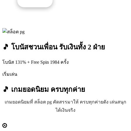
รับโปรนี้
🎵 โบนัสชวนเพื่อน รับเงินทั้ง 2 ฝ่าย
โบนัส 131% + Free Spin 1984 ครั้ง
เริ่มเล่น
🎵 เกมยอดนิยม
ครบทุกค่าย
เกมยอดนิยมที่ สล็อต pg คัดสรรมาให้ ครบทุกค่ายดัง เล่นสนุก
ได้เงินจริง