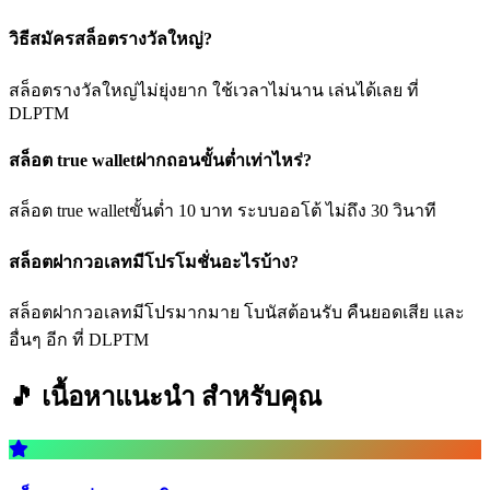
วิธีสมัครสล็อตรางวัลใหญ่?
สล็อตรางวัลใหญ่ไม่ยุ่งยาก ใช้เวลาไม่นาน เล่นได้เลย ที่
DLPTM
สล็อต true walletฝากถอนขั้นต่ำเท่าไหร่?
สล็อต true walletขั้นต่ำ 10 บาท ระบบออโต้ ไม่ถึง 30 วินาที
สล็อตฝากวอเลทมีโปรโมชั่นอะไรบ้าง?
สล็อตฝากวอเลทมีโปรมากมาย โบนัสต้อนรับ คืนยอดเสีย และ
อื่นๆ อีก ที่ DLPTM
🎵 เนื้อหาแนะนำ
สำหรับคุณ