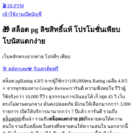
🎬 DLPTM
เข้าใช้งาน
เปิดบัญชี
🎁 สล็อต pg ลิขสิทธิ์แท้ โปรโมชั่นเพียบ
โบนัสแตกง่าย
เว็บหลักตรงจากค่าย โปรดีๆ เพียบ
🎯 สมัครเลย
💎 รับเครดิตฟรี
สล็อต pgRating 4.8/5 จากผู้ใช้กว่า100,000คน Rating เฉลี่ย 4.8/5
⭐ จากทุกช่องทาง Google Reviewการันตี ความพึงพอใจ รีวิวผู้
ใช้จริงกว่า 10,000 รีวิว ธุรกรรมการเงินออโต้ เร็วสุด 45 วิ เว็บ
ตรงไม่ผ่านคนกลาง มั่นคงปลอดภัย มีเกมให้เลือกมากกว่า 3,000
รายการ เปิดให้บริการมามากกว่า 7 ปีแล้ว การันตี รวมถึง
สล็อต666
ชั้นนำ รวมถึง
สล็อตแตกง่าย jili
ที่หลายคนให้ความ
สนใจ รวมถึง
สล็อตเว็บตรง
ที่หลายคนให้ความสนใจ นอกจากนี้