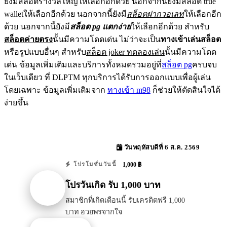
ยังมีสล็อตรางวัลใหญ่ให้เลือกอีกด้วย นอกจากนี้ยังมีสล็อต true
walletให้เลือกอีกด้วย นอกจากนี้ยังมี
สล็อตฝากวอเลท
ให้เลือกอีก
ด้วย นอกจากนี้ยังมี
สล็อต pg แตกง่าย
ให้เลือกอีกด้วย สำหรับ
สล็อตค่ายตรง
นั้นมีความโดดเด่น ไม่ว่าจะเป็น
ทางเข้าเล่นสล็อต
หรือรูปแบบอื่นๆ สำหรับ
สล็อต joker ทดลองเล่น
นั้นมีความโดด
เด่น ข้อมูลเพิ่มเติมและบริการทั้งหมดรวมอยู่ที่
สล็อต pg
ครบจบ
ในเว็บเดียว ที่ DLPTM ทุกบริการได้รับการออกแบบเพื่อผู้เล่น
โดยเฉพาะ ข้อมูลเพิ่มเติมจาก
ทางเข้า m98
ก็ช่วยให้ตัดสินใจได้
ง่ายขึ้น
วันพฤหัสบดีที่ 6 ส.ค. 2569
1,000 ฿
โปรโมชั่นวันนี้
โปรวันเกิด รับ 1,000 บาท
สมาชิกที่เกิดเดือนนี้ รับเครดิตฟรี 1,000
บาท อวยพรจากใจ