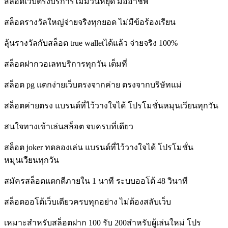
สล็อตเว็บตรงบริการไม่มีวันหยุด มืออาชีพ
สล็อตรางวัลใหญ่จ่ายจริงทุกยอด ไม่มีข้อร้องเรียน
ลุ้นรางวัลกับสล็อต true walletได้แล้ว จ่ายจริง 100%
สล็อตฝากวอเลทบริการทุกวัน เต็มที่
สล็อต pg แตกง่ายเว็บตรงจากค่าย ตรงจากบริษัทแม่
สล็อตค่ายตรง แบรนด์ที่ไว้วางใจได้ โปรโมชั่นหมุนเวียนทุกวัน
สนใจทางเข้าเล่นสล็อต จบครบที่เดียว
สล็อต joker ทดลองเล่น แบรนด์ที่ไว้วางใจได้ โปรโมชั่น
หมุนเวียนทุกวัน
สมัครสล็อตแตกดีภายใน 1 นาที ระบบออโต้ 48 วินาที
สล็อตออโต้เว็บเดียวครบทุกอย่าง ไม่ต้องสลับเว็บ
เหมาะสำหรับสล็อตฝาก 100 รับ 200สำหรับผู้เล่นใหม่ โปร