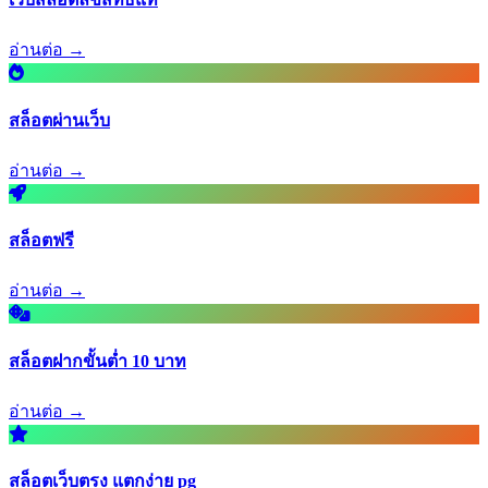
อ่านต่อ →
สล็อตผ่านเว็บ
อ่านต่อ →
สล็อตฟรี
อ่านต่อ →
สล็อตฝากขั้นต่ำ 10 บาท
อ่านต่อ →
สล็อตเว็บตรง แตกง่าย pg