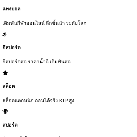
แทงบอล
เดิมพันกีฬาออนไลน์ ลีกชั้นนำ ระดับโลก
อีสปอร์ต
อีสปอร์ตสด ราคาน้ำดี เดิมพันสด
สล็อต
สล็อตแตกหนัก ถอนได้จริง RTP สูง
สปอร์ต