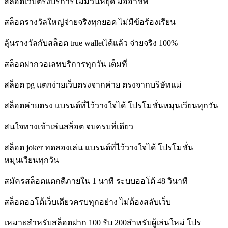
สล็อตเว็บตรงบริการไม่มีวันหยุด มืออาชีพ
สล็อตรางวัลใหญ่จ่ายจริงทุกยอด ไม่มีข้อร้องเรียน
ลุ้นรางวัลกับสล็อต true walletได้แล้ว จ่ายจริง 100%
สล็อตฝากวอเลทบริการทุกวัน เต็มที่
สล็อต pg แตกง่ายเว็บตรงจากค่าย ตรงจากบริษัทแม่
สล็อตค่ายตรง แบรนด์ที่ไว้วางใจได้ โปรโมชั่นหมุนเวียนทุกวัน
สนใจทางเข้าเล่นสล็อต จบครบที่เดียว
สล็อต joker ทดลองเล่น แบรนด์ที่ไว้วางใจได้ โปรโมชั่น
หมุนเวียนทุกวัน
สมัครสล็อตแตกดีภายใน 1 นาที ระบบออโต้ 48 วินาที
สล็อตออโต้เว็บเดียวครบทุกอย่าง ไม่ต้องสลับเว็บ
เหมาะสำหรับสล็อตฝาก 100 รับ 200สำหรับผู้เล่นใหม่ โปร