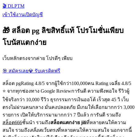
🎬 DLPTM
เข้าใช้งาน
เปิดบัญชี
🎁 สล็อต pg ลิขสิทธิ์แท้ โปรโมชั่นเพียบ
โบนัสแตกง่าย
เว็บหลักตรงจากค่าย โปรดีๆ เพียบ
🎯 สมัครเลย
💎 รับเครดิตฟรี
สล็อต pgRating 4.8/5 จากผู้ใช้กว่า100,000คน Rating เฉลี่ย 4.8/5
⭐ จากทุกช่องทาง Google Reviewการันตี ความพึงพอใจ รีวิวผู้
ใช้จริงกว่า 10,000 รีวิว ธุรกรรมการเงินออโต้ เร็วสุด 45 วิ เว็บ
ตรงไม่ผ่านคนกลาง มั่นคงปลอดภัย มีเกมให้เลือกมากกว่า 3,000
รายการ เปิดให้บริการมามากกว่า 7 ปีแล้ว การันตี รวมถึง
สล็อต666
ชั้นนำ รวมถึง
สล็อตแตกง่าย jili
ที่หลายคนให้ความ
สนใจ รวมถึง
สล็อตเว็บตรง
ที่หลายคนให้ความสนใจ นอกจากนี้