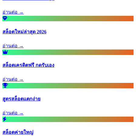
อ่านต่อ →
สล็อตใหม่ล่าสุด 2026
อ่านต่อ →
สล็อตเครดิตฟรี กดรับเอง
อ่านต่อ →
สูตรสล็อตแตกง่าย
อ่านต่อ →
สล็อตค่ายใหญ่