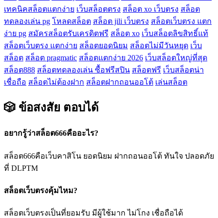
เทคนิคสล็อตแตกง่าย
เว็บสล็อตตรง
สล็อต xo เว็บตรง
สล็อต
ทดลองเล่น pg
โหลดสล็อต
สล็อต jili เว็บตรง
สล็อตเว็บตรง แตก
ง่าย pg
สมัครสล็อตรับเครดิตฟรี
สล็อต xo
เว็บสล็อตลิขสิทธิ์แท้
สล็อตเว็บตรง แตกง่าย
สล็อตยอดนิยม
สล็อตไม่มีวันหยุด
เว็บ
สล็อต
สล็อต pragmatic
สล็อตแตกง่าย 2026
เว็บสล็อตใหญ่ที่สุด
สล็อต888
สล็อตทดลองเล่น ซื้อฟรีสปิน
สล็อตฟรี
เว็บสล็อตน่า
เชื่อถือ
สล็อตไม่ต้องฝาก
สล็อตฝากถอนออโต้
เล่นสล็อต
🎲 ข้อสงสัย
ตอบได้
อยากรู้ว่าสล็อต666คืออะไร?
สล็อต666คือเว็บคาสิโน ยอดนิยม ฝากถอนออโต้ ทันใจ ปลอดภัย
ที่ DLPTM
สล็อตเว็บตรงคุ้มไหม?
สล็อตเว็บตรงเป็นที่ยอมรับ มีผู้ใช้มาก ไม่โกง เชื่อถือได้