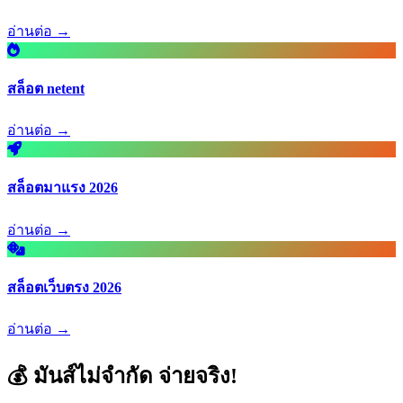
อ่านต่อ →
สล็อต netent
อ่านต่อ →
สล็อตมาแรง 2026
อ่านต่อ →
สล็อตเว็บตรง 2026
อ่านต่อ →
💰 มันส์ไม่จำกัด จ่ายจริง!