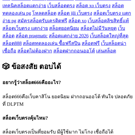
เทคนิคสล็อตแตกง่าย
เว็บสล็อตตรง
สล็อต xo เว็บตรง
สล็อต
ทดลองเล่น pg
โหลดสล็อต
สล็อต jili เว็บตรง
สล็อตเว็บตรง แตก
ง่าย pg
สมัครสล็อตรับเครดิตฟรี
สล็อต xo
เว็บสล็อตลิขสิทธิ์แท้
สล็อตเว็บตรง แตกง่าย
สล็อตยอดนิยม
สล็อตไม่มีวันหยุด
เว็บ
สล็อต
สล็อต pragmatic
สล็อตแตกง่าย 2026
เว็บสล็อตใหญ่ที่สุด
สล็อต888
สล็อตทดลองเล่น ซื้อฟรีสปิน
สล็อตฟรี
เว็บสล็อตน่า
เชื่อถือ
สล็อตไม่ต้องฝาก
สล็อตฝากถอนออโต้
เล่นสล็อต
🎲 ข้อสงสัย
ตอบได้
อยากรู้ว่าสล็อต666คืออะไร?
สล็อต666คือเว็บคาสิโน ยอดนิยม ฝากถอนออโต้ ทันใจ ปลอดภัย
ที่ DLPTM
สล็อตเว็บตรงคุ้มไหม?
สล็อตเว็บตรงเป็นที่ยอมรับ มีผู้ใช้มาก ไม่โกง เชื่อถือได้