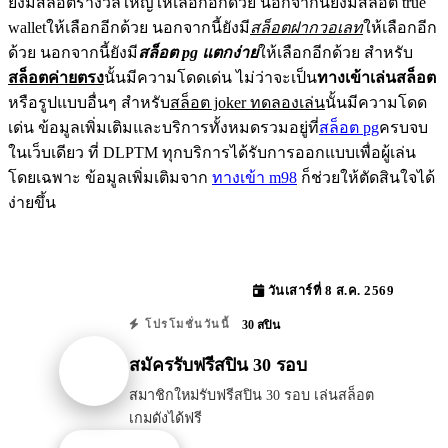
ยังมีสล็อตรางวัลใหญ่ให้เลือกอีกด้วย นอกจากนี้ยังมีสล็อต true
walletให้เลือกอีกด้วย นอกจากนี้ยังมี
สล็อตฝากวอเลท
ให้เลือกอีก
ด้วย นอกจากนี้ยังมี
สล็อต pg แตกง่าย
ให้เลือกอีกด้วย สำหรับ
สล็อตค่ายตรง
นั้นมีความโดดเด่น ไม่ว่าจะเป็น
ทางเข้าเล่นสล็อต
หรือรูปแบบอื่นๆ สำหรับ
สล็อต joker ทดลองเล่น
นั้นมีความโดด
เด่น ข้อมูลเพิ่มเติมและบริการทั้งหมดรวมอยู่ที่
สล็อต pg
ครบจบ
ในเว็บเดียว ที่ DLPTM ทุกบริการได้รับการออกแบบเพื่อผู้เล่น
โดยเฉพาะ ข้อมูลเพิ่มเติมจาก
ทางเข้า m98
ก็ช่วยให้ตัดสินใจได้
ง่ายขึ้น
วันเสาร์ที่ 8 ส.ค. 2569
30 สปิน
โปรโมชั่นวันนี้
สมัครรับฟรีสปิน 30 รอบ
สมาชิกใหม่รับฟรีสปิน 30 รอบ เล่นสล็อต
เกมดังได้ฟรี