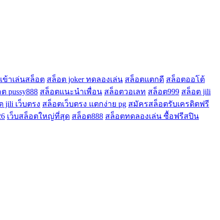
เข้าเล่นสล็อต
สล็อต joker ทดลองเล่น
สล็อตแตกดี
สล็อตออโต้
อต pussy888
สล็อตแนะนำเพื่อน
สล็อตวอเลท
สล็อต999
สล็อต jili
 jili เว็บตรง
สล็อตเว็บตรง แตกง่าย pg
สมัครสล็อตรับเครดิตฟรี
26
เว็บสล็อตใหญ่ที่สุด
สล็อต888
สล็อตทดลองเล่น ซื้อฟรีสปิน