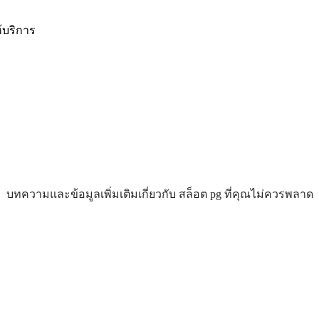
้บริการ
บทความและข้อมูลเพิ่มเติมเกี่ยวกับ สล็อต pg ที่คุณไม่ควรพลาด