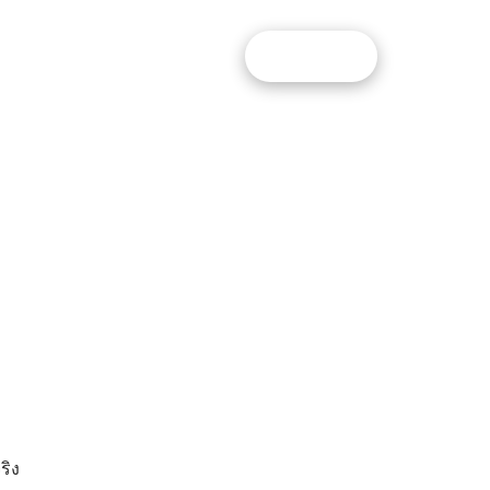
รับโปรนี้
ริง