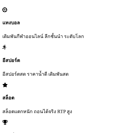
แทงบอล
เดิมพันกีฬาออนไลน์ ลีกชั้นนำ ระดับโลก
อีสปอร์ต
อีสปอร์ตสด ราคาน้ำดี เดิมพันสด
สล็อต
สล็อตแตกหนัก ถอนได้จริง RTP สูง