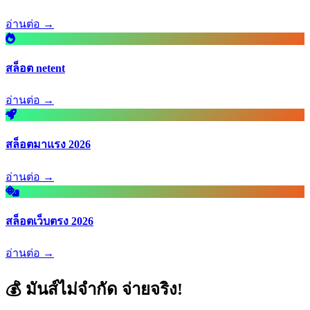
อ่านต่อ →
สล็อต netent
อ่านต่อ →
สล็อตมาแรง 2026
อ่านต่อ →
สล็อตเว็บตรง 2026
อ่านต่อ →
💰 มันส์ไม่จำกัด จ่ายจริง!