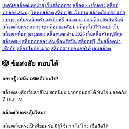
เทคนิคสล็อตแตกง่าย
เว็บสล็อตตรง
สล็อต xo เว็บตรง
สล็อต
ทดลองเล่น pg
โหลดสล็อต
สล็อต jili เว็บตรง
สล็อตเว็บตรง แตก
ง่าย pg
สมัครสล็อตรับเครดิตฟรี
สล็อต xo
เว็บสล็อตลิขสิทธิ์แท้
สล็อตเว็บตรง แตกง่าย
สล็อตยอดนิยม
สล็อตไม่มีวันหยุด
เว็บ
สล็อต
สล็อต pragmatic
สล็อตแตกง่าย 2026
เว็บสล็อตใหญ่ที่สุด
สล็อต888
สล็อตทดลองเล่น ซื้อฟรีสปิน
สล็อตฟรี
เว็บสล็อตน่า
เชื่อถือ
สล็อตไม่ต้องฝาก
สล็อตฝากถอนออโต้
เล่นสล็อต
🎲 ข้อสงสัย
ตอบได้
อยากรู้ว่าสล็อต666คืออะไร?
สล็อต666คือเว็บคาสิโน ยอดนิยม ฝากถอนออโต้ ทันใจ ปลอดภัย
ที่ DLPTM
สล็อตเว็บตรงคุ้มไหม?
สล็อตเว็บตรงเป็นที่ยอมรับ มีผู้ใช้มาก ไม่โกง เชื่อถือได้