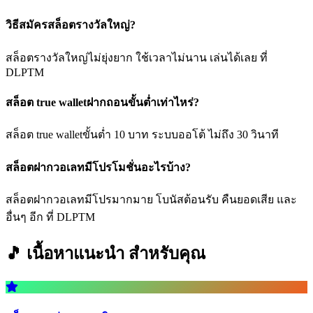
วิธีสมัครสล็อตรางวัลใหญ่?
สล็อตรางวัลใหญ่ไม่ยุ่งยาก ใช้เวลาไม่นาน เล่นได้เลย ที่
DLPTM
สล็อต true walletฝากถอนขั้นต่ำเท่าไหร่?
สล็อต true walletขั้นต่ำ 10 บาท ระบบออโต้ ไม่ถึง 30 วินาที
สล็อตฝากวอเลทมีโปรโมชั่นอะไรบ้าง?
สล็อตฝากวอเลทมีโปรมากมาย โบนัสต้อนรับ คืนยอดเสีย และ
อื่นๆ อีก ที่ DLPTM
🎵 เนื้อหาแนะนำ
สำหรับคุณ