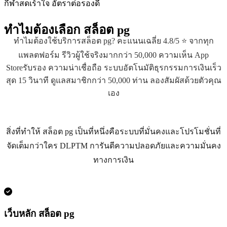
กีฬาสดเร้าใจ อัตราต่อรองดี
ทำไมต้องเลือก
สล็อต pg
ทำไมต้องใช้บริการสล็อต pg? คะแนนเฉลี่ย 4.8/5 ⭐ จากทุก
แพลตฟอร์ม รีวิวผู้ใช้จริงมากกว่า 50,000 ความเห็น App
Storeรับรอง ความน่าเชื่อถือ ระบบอัตโนมัติธุรกรรมการเงินเร็ว
สุด 15 วินาที ดูแลสมาชิกกว่า 50,000 ท่าน ลองสัมผัสด้วยตัวคุณ
เอง
สิ่งที่ทำให้ สล็อต pg เป็นที่หนึ่งคือระบบที่มั่นคงและโปรโมชั่นที่
จัดเต็มกว่าใคร DLPTM การันตีความปลอดภัยและความมั่นคง
ทางการเงิน
เว็บหลัก สล็อต pg