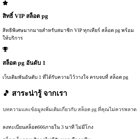
สิทธิ์ VIP สล็อต pg
สิทธิพิเศษมากมายสำหรับสมาชิก VIP ทุกเทียร์ สล็อต pg พร้อม
ให้บริการ
สล็อต pg อันดับ 1
เว็บเดิมพันอันดับ 1 ที่ได้รับความไว้วางใจ ครบจบที่ สล็อต pg
🎵 สาระน่ารู้
จากเรา
บทความและข้อมูลเพิ่มเติมเกี่ยวกับ สล็อต pg ที่คุณไม่ควรพลาด
ลงทะเบียนสล็อต666ภายใน 3 นาที ไม่มีโกง