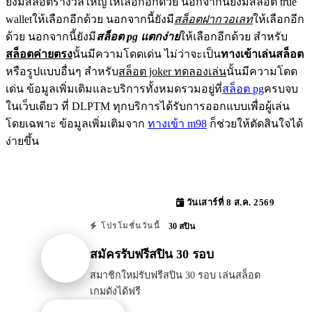
ยังมีสล็อตรางวัลใหญ่ให้เลือกอีกด้วย นอกจากนี้ยังมีสล็อต true
walletให้เลือกอีกด้วย นอกจากนี้ยังมี
สล็อตฝากวอเลท
ให้เลือกอีก
ด้วย นอกจากนี้ยังมี
สล็อต pg แตกง่าย
ให้เลือกอีกด้วย สำหรับ
สล็อตค่ายตรง
นั้นมีความโดดเด่น ไม่ว่าจะเป็น
ทางเข้าเล่นสล็อต
หรือรูปแบบอื่นๆ สำหรับ
สล็อต joker ทดลองเล่น
นั้นมีความโดด
เด่น ข้อมูลเพิ่มเติมและบริการทั้งหมดรวมอยู่ที่
สล็อต pg
ครบจบ
ในเว็บเดียว ที่ DLPTM ทุกบริการได้รับการออกแบบเพื่อผู้เล่น
โดยเฉพาะ ข้อมูลเพิ่มเติมจาก
ทางเข้า m98
ก็ช่วยให้ตัดสินใจได้
ง่ายขึ้น
วันเสาร์ที่ 8 ส.ค. 2569
30 สปิน
โปรโมชั่นวันนี้
สมัครรับฟรีสปิน 30 รอบ
สมาชิกใหม่รับฟรีสปิน 30 รอบ เล่นสล็อต
เกมดังได้ฟรี