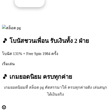
รับโปรนี้
🎵 โบนัสชวนเพื่อน รับเงินทั้ง 2 ฝ่าย
โบนัส 131% + Free Spin 1984 ครั้ง
เริ่มเล่น
🎵 เกมยอดนิยม
ครบทุกค่าย
เกมยอดนิยมที่ สล็อต pg คัดสรรมาให้ ครบทุกค่ายดัง เล่นสนุก
ได้เงินจริง