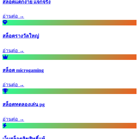
สล็อตแตกง่าย แจกจริง
อ่านต่อ →
สล็อตรางวัลใหญ่
อ่านต่อ →
สล็อต microgaming
อ่านต่อ →
สล็อตทดลองเล่น pg
อ่านต่อ →
เว็บสล็อตลิขสิทธิ์แท้