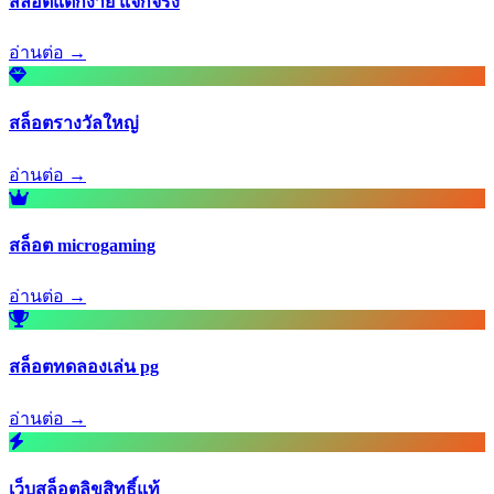
สล็อตแตกง่าย แจกจริง
อ่านต่อ →
สล็อตรางวัลใหญ่
อ่านต่อ →
สล็อต microgaming
อ่านต่อ →
สล็อตทดลองเล่น pg
อ่านต่อ →
เว็บสล็อตลิขสิทธิ์แท้