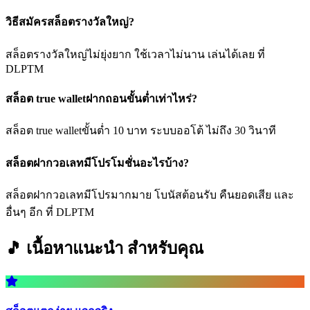
วิธีสมัครสล็อตรางวัลใหญ่?
สล็อตรางวัลใหญ่ไม่ยุ่งยาก ใช้เวลาไม่นาน เล่นได้เลย ที่
DLPTM
สล็อต true walletฝากถอนขั้นต่ำเท่าไหร่?
สล็อต true walletขั้นต่ำ 10 บาท ระบบออโต้ ไม่ถึง 30 วินาที
สล็อตฝากวอเลทมีโปรโมชั่นอะไรบ้าง?
สล็อตฝากวอเลทมีโปรมากมาย โบนัสต้อนรับ คืนยอดเสีย และ
อื่นๆ อีก ที่ DLPTM
🎵 เนื้อหาแนะนำ
สำหรับคุณ