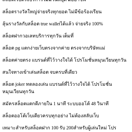
สล็อตรางวัลใหญ่จ่ายจริงทุกยอด ไม่มีข้อร้องเรียน
ลุ้นรางวัลกับสล็อต true walletได้แล้ว จ่ายจริง 100%
สล็อตฝากวอเลทบริการทุกวัน เต็มที่
สล็อต pg แตกง่ายเว็บตรงจากค่าย ตรงจากบริษัทแม่
สล็อตค่ายตรง แบรนด์ที่ไว้วางใจได้ โปรโมชั่นหมุนเวียนทุกวัน
สนใจทางเข้าเล่นสล็อต จบครบที่เดียว
สล็อต joker ทดลองเล่น แบรนด์ที่ไว้วางใจได้ โปรโมชั่น
หมุนเวียนทุกวัน
สมัครสล็อตแตกดีภายใน 1 นาที ระบบออโต้ 48 วินาที
สล็อตออโต้เว็บเดียวครบทุกอย่าง ไม่ต้องสลับเว็บ
เหมาะสำหรับสล็อตฝาก 100 รับ 200สำหรับผู้เล่นใหม่ โปร