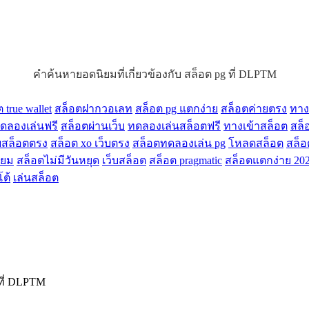
คำค้นหายอดนิยมที่เกี่ยวข้องกับ สล็อต pg ที่ DLPTM
 true wallet
สล็อตฝากวอเลท
สล็อต pg แตกง่าย
สล็อตค่ายตรง
ทาง
ดลองเล่นฟรี
สล็อตผ่านเว็บ
ทดลองเล่นสล็อตฟรี
ทางเข้าสล็อต
สล็
็บสล็อตตรง
สล็อต xo เว็บตรง
สล็อตทดลองเล่น pg
โหลดสล็อต
สล็อต
ิยม
สล็อตไม่มีวันหยุด
เว็บสล็อต
สล็อต pragmatic
สล็อตแตกง่าย 20
ต้
เล่นสล็อต
ที่ DLPTM