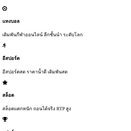
แทงบอล
เดิมพันกีฬาออนไลน์ ลีกชั้นนำ ระดับโลก
อีสปอร์ต
อีสปอร์ตสด ราคาน้ำดี เดิมพันสด
สล็อต
สล็อตแตกหนัก ถอนได้จริง RTP สูง