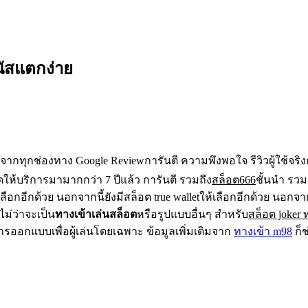
บนัสแตกง่าย
⭐ จากทุกช่องทาง Google Reviewการันตี ความพึงพอใจ รีวิวผู้ใช้จริงก
ให้บริการมามากกว่า 7 ปีแล้ว การันตี รวมถึง
สล็อต666
ชั้นนำ รวม
กอีกด้วย นอกจากนี้ยังมีสล็อต true walletให้เลือกอีกด้วย นอกจากน
ไม่ว่าจะเป็น
ทางเข้าเล่นสล็อต
หรือรูปแบบอื่นๆ สำหรับ
สล็อต joker
ารออกแบบเพื่อผู้เล่นโดยเฉพาะ ข้อมูลเพิ่มเติมจาก
ทางเข้า m98
ก็ช