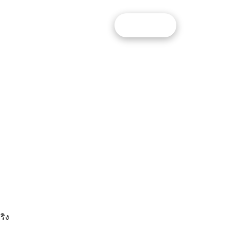
รับโปรนี้
ริง