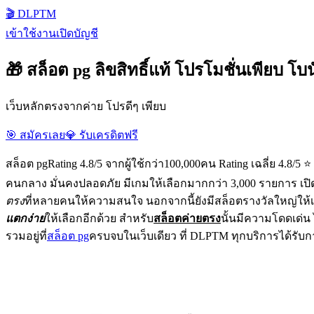
🎬 DLPTM
เข้าใช้งาน
เปิดบัญชี
🎁 สล็อต pg ลิขสิทธิ์แท้ โปรโมชั่นเพียบ โ
เว็บหลักตรงจากค่าย โปรดีๆ เพียบ
🎯 สมัครเลย
💎 รับเครดิตฟรี
สล็อต pgRating 4.8/5 จากผู้ใช้กว่า100,000คน Rating เฉลี่ย 4.8/5 
คนกลาง มั่นคงปลอดภัย มีเกมให้เลือกมากกว่า 3,000 รายการ เปิด
ตรง
ที่หลายคนให้ความสนใจ นอกจากนี้ยังมีสล็อตรางวัลใหญ่ให้เลือ
แตกง่าย
ให้เลือกอีกด้วย สำหรับ
สล็อตค่ายตรง
นั้นมีความโดดเด่น 
รวมอยู่ที่
สล็อต pg
ครบจบในเว็บเดียว ที่ DLPTM ทุกบริการได้รับก