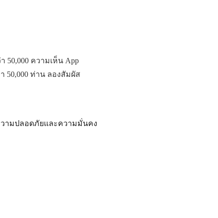
่า 50,000 ความเห็น App
่า 50,000 ท่าน ลองสัมผัส
ันตีความปลอดภัยและความมั่นคง