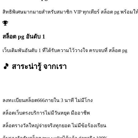
สิทธิพิเศษมากมายสำหรับสมาชิก VIP ทุกเทียร์ สล็อต pg พร้อมให
สล็อต pg อันดับ 1
เว็บเดิมพันอันดับ 1 ที่ได้รับความไว้วางใจ ครบจบที่ สล็อต pg
🎵 สาระน่ารู้
จากเรา
ลงทะเบียนสล็อต666ภายใน 3 นาที ไม่มีโกง
สล็อตเว็บตรงบริการไม่มีวันหยุด มืออาชีพ
สล็อตรางวัลใหญ่จ่ายจริงทุกยอด ไม่มีข้อร้องเรียน