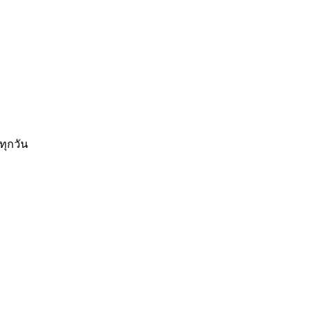
ทุกวัน