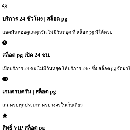
บริการ 24 ชั่วโมง | สล็อต pg
แอดมินคอยดูแลทุกวัน ไม่มีวันหยุด ที่ สล็อต pg มีให้ครบ
สล็อต pg เปิด 24 ชม.
เปิดบริการ 24 ชม.ไม่มีวันหยุด ให้บริการ 24/7 ซึ่ง สล็อต pg จัดมาให
เกมครบครัน | สล็อต pg
เกมครบทุกประเภท ครบวงจรในเว็บเดียว
สิทธิ์ VIP สล็อต pg