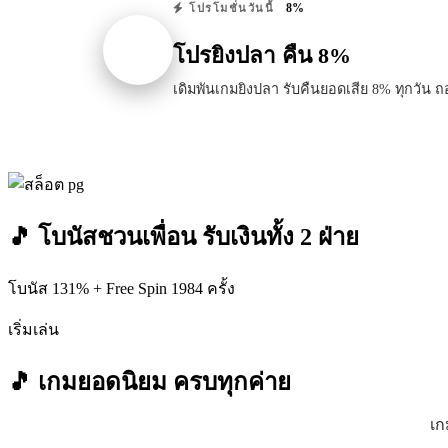
8%
โปรโมชั่นวันนี้
โปรยิงปลา คืน 8%
เดิมพันเกมยิงปลา รับคืนยอดเสีย 8% ทุกวัน ถ
🎵 โบนัสชวนเพื่อน รับเงินทั้ง 2 ฝ่าย
โบนัส 131% + Free Spin 1984 ครั้ง
เริ่มเล่น
🎵 เกมยอดนิยม
ครบทุกค่าย
เก