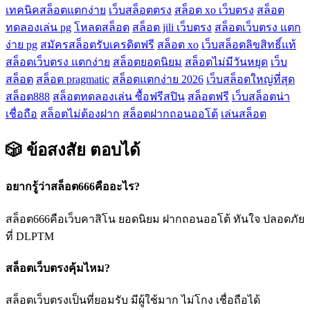
เทคนิคสล็อตแตกง่าย
เว็บสล็อตตรง
สล็อต xo เว็บตรง
สล็อต
ทดลองเล่น pg
โหลดสล็อต
สล็อต jili เว็บตรง
สล็อตเว็บตรง แตก
ง่าย pg
สมัครสล็อตรับเครดิตฟรี
สล็อต xo
เว็บสล็อตลิขสิทธิ์แท้
สล็อตเว็บตรง แตกง่าย
สล็อตยอดนิยม
สล็อตไม่มีวันหยุด
เว็บ
สล็อต
สล็อต pragmatic
สล็อตแตกง่าย 2026
เว็บสล็อตใหญ่ที่สุด
สล็อต888
สล็อตทดลองเล่น ซื้อฟรีสปิน
สล็อตฟรี
เว็บสล็อตน่า
เชื่อถือ
สล็อตไม่ต้องฝาก
สล็อตฝากถอนออโต้
เล่นสล็อต
🎲 ข้อสงสัย
ตอบได้
อยากรู้ว่าสล็อต666คืออะไร?
สล็อต666คือเว็บคาสิโน ยอดนิยม ฝากถอนออโต้ ทันใจ ปลอดภัย
ที่ DLPTM
สล็อตเว็บตรงคุ้มไหม?
สล็อตเว็บตรงเป็นที่ยอมรับ มีผู้ใช้มาก ไม่โกง เชื่อถือได้