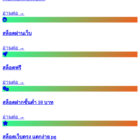
อ่านต่อ →
สล็อตผ่านเว็บ
อ่านต่อ →
สล็อตฟรี
อ่านต่อ →
สล็อตฝากขั้นต่ำ 10 บาท
อ่านต่อ →
สล็อตเว็บตรง แตกง่าย pg