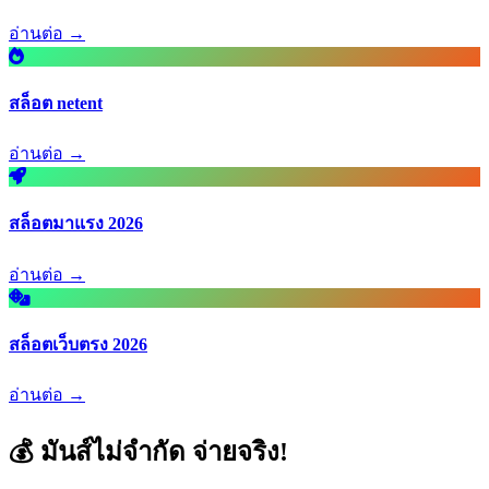
อ่านต่อ →
สล็อต netent
อ่านต่อ →
สล็อตมาแรง 2026
อ่านต่อ →
สล็อตเว็บตรง 2026
อ่านต่อ →
💰 มันส์ไม่จำกัด จ่ายจริง!