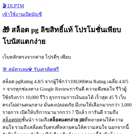
🎬 DLPTM
เข้าใช้งาน
เปิดบัญชี
🎁 สล็อต pg ลิขสิทธิ์แท้ โปรโมชั่นเพียบ
โบนัสแตกง่าย
เว็บหลักตรงจากค่าย โปรดีๆ เพียบ
🎯 สมัครเลย
💎 รับเครดิตฟรี
สล็อต pgRating 4.8/5 จากผู้ใช้กว่า100,000คน Rating เฉลี่ย 4.8/5
⭐ จากทุกช่องทาง Google Reviewการันตี ความพึงพอใจ รีวิวผู้
ใช้จริงกว่า 10,000 รีวิว ธุรกรรมการเงินออโต้ เร็วสุด 45 วิ เว็บ
ตรงไม่ผ่านคนกลาง มั่นคงปลอดภัย มีเกมให้เลือกมากกว่า 3,000
รายการ เปิดให้บริการมามากกว่า 7 ปีแล้ว การันตี รวมถึง
สล็อต666
ชั้นนำ รวมถึง
สล็อตแตกง่าย jili
ที่หลายคนให้ความ
สนใจ รวมถึง
สล็อตเว็บตรง
ที่หลายคนให้ความสนใจ นอกจากนี้