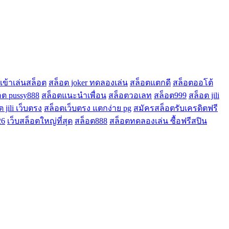
เข้าเล่นสล็อต
สล็อต joker ทดลองเล่น
สล็อตแตกดี
สล็อตออโต้
อต pussy888
สล็อตแนะนำเพื่อน
สล็อตวอเลท
สล็อต999
สล็อต jili
 jili เว็บตรง
สล็อตเว็บตรง แตกง่าย pg
สมัครสล็อตรับเครดิตฟรี
26
เว็บสล็อตใหญ่ที่สุด
สล็อต888
สล็อตทดลองเล่น ซื้อฟรีสปิน