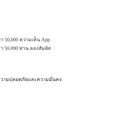
่า 50,000 ความเห็น App
่า 50,000 ท่าน ลองสัมผัส
ันตีความปลอดภัยและความมั่นคง