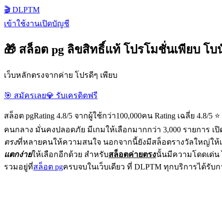
🎬 DLPTM
เข้าใช้งาน
เปิดบัญชี
🎁 สล็อต pg ลิขสิทธิ์แท้ โปรโมชั่นเพียบ โ
เว็บหลักตรงจากค่าย โปรดีๆ เพียบ
🎯 สมัครเลย
💎 รับเครดิตฟรี
สล็อต pgRating 4.8/5 จากผู้ใช้กว่า100,000คน Rating เฉลี่ย 4.8/5 
คนกลาง มั่นคงปลอดภัย มีเกมให้เลือกมากกว่า 3,000 รายการ เปิด
ตรง
ที่หลายคนให้ความสนใจ นอกจากนี้ยังมีสล็อตรางวัลใหญ่ให้เลือ
แตกง่าย
ให้เลือกอีกด้วย สำหรับ
สล็อตค่ายตรง
นั้นมีความโดดเด่น 
รวมอยู่ที่
สล็อต pg
ครบจบในเว็บเดียว ที่ DLPTM ทุกบริการได้รับก