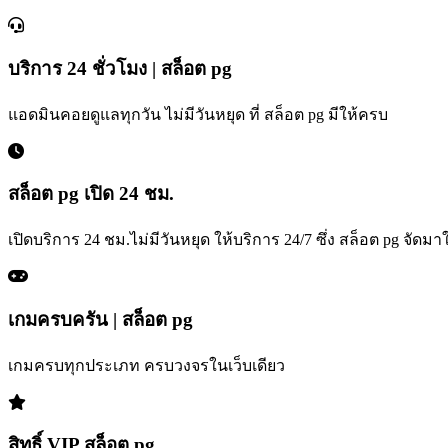
บริการ 24 ชั่วโมง | สล็อต pg
แอดมินคอยดูแลทุกวัน ไม่มีวันหยุด ที่ สล็อต pg มีให้ครบ
สล็อต pg เปิด 24 ชม.
เปิดบริการ 24 ชม.ไม่มีวันหยุด ให้บริการ 24/7 ซึ่ง สล็อต pg จัดมาให
เกมครบครัน | สล็อต pg
เกมครบทุกประเภท ครบวงจรในเว็บเดียว
สิทธิ์ VIP สล็อต pg