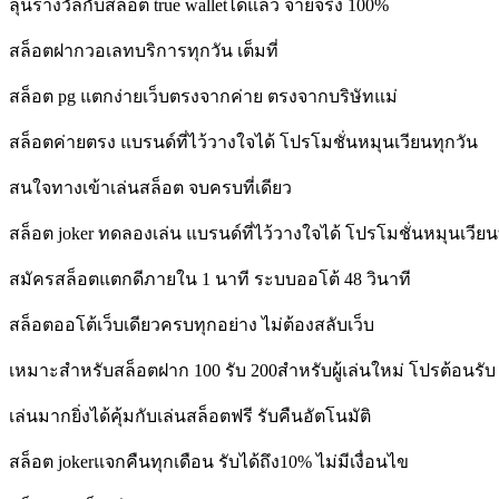
ลุ้นรางวัลกับสล็อต true walletได้แล้ว จ่ายจริง 100%
สล็อตฝากวอเลทบริการทุกวัน เต็มที่
สล็อต pg แตกง่ายเว็บตรงจากค่าย ตรงจากบริษัทแม่
สล็อตค่ายตรง แบรนด์ที่ไว้วางใจได้ โปรโมชั่นหมุนเวียนทุกวัน
สนใจทางเข้าเล่นสล็อต จบครบที่เดียว
สล็อต joker ทดลองเล่น แบรนด์ที่ไว้วางใจได้ โปรโมชั่นหมุนเวียน
สมัครสล็อตแตกดีภายใน 1 นาที ระบบออโต้ 48 วินาที
สล็อตออโต้เว็บเดียวครบทุกอย่าง ไม่ต้องสลับเว็บ
เหมาะสำหรับสล็อตฝาก 100 รับ 200สำหรับผู้เล่นใหม่ โปรต้อนรับ
เล่นมากยิ่งได้คุ้มกับเล่นสล็อตฟรี รับคืนอัตโนมัติ
สล็อต jokerแจกคืนทุกเดือน รับได้ถึง10% ไม่มีเงื่อนไข