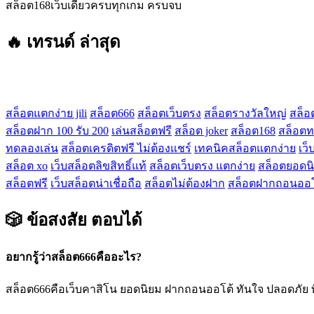
สล็อต168เว็บเดียวครบทุกเกม ครบจบ
🔥 เทรนด์
ล่าสุด
สล็อตแตกง่าย jili
สล็อต666
สล็อตเว็บตรง
สล็อตรางวัลใหญ่
สล็อต
สล็อตฝาก 100 รับ 200
เล่นสล็อตฟรี
สล็อต joker
สล็อต168
สล็อตท
ทดลองเล่น
สล็อตเครดิตฟรี ไม่ต้องแชร์
เทคนิคสล็อตแตกง่าย
เว
สล็อต xo
เว็บสล็อตลิขสิทธิ์แท้
สล็อตเว็บตรง แตกง่าย
สล็อตยอดน
สล็อตฟรี
เว็บสล็อตน่าเชื่อถือ
สล็อตไม่ต้องฝาก
สล็อตฝากถอนออโ
🎲 ข้อสงสัย
ตอบได้
อยากรู้ว่าสล็อต666คืออะไร?
สล็อต666คือเว็บคาสิโน ยอดนิยม ฝากถอนออโต้ ทันใจ ปลอดภัย 