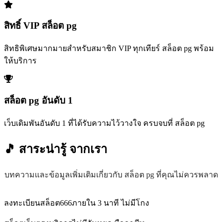
สิทธิ์ VIP สล็อต pg
สิทธิพิเศษมากมายสำหรับสมาชิก VIP ทุกเทียร์ สล็อต pg พร้อม
ให้บริการ
สล็อต pg อันดับ 1
เว็บเดิมพันอันดับ 1 ที่ได้รับความไว้วางใจ ครบจบที่ สล็อต pg
🎵 สาระน่ารู้
จากเรา
บทความและข้อมูลเพิ่มเติมเกี่ยวกับ สล็อต pg ที่คุณไม่ควรพลาด
ลงทะเบียนสล็อต666ภายใน 3 นาที ไม่มีโกง