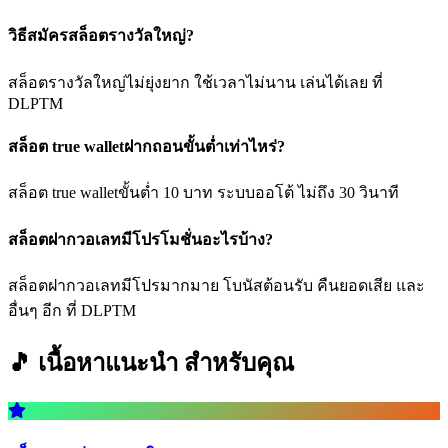
วิธีสมัครสล็อตรางวัลใหญ่?
สล็อตรางวัลใหญ่ไม่ยุ่งยาก ใช้เวลาไม่นาน เล่นได้เลย ที่
DLPTM
สล็อต true walletฝากถอนขั้นต่ำเท่าไหร่?
สล็อต true walletขั้นต่ำ 10 บาท ระบบออโต้ ไม่ถึง 30 วินาที
สล็อตฝากวอเลทมีโปรโมชั่นอะไรบ้าง?
สล็อตฝากวอเลทมีโปรมากมาย โบนัสต้อนรับ คืนยอดเสีย และ
อื่นๆ อีก ที่ DLPTM
🎵 เนื้อหาแนะนำ
สำหรับคุณ