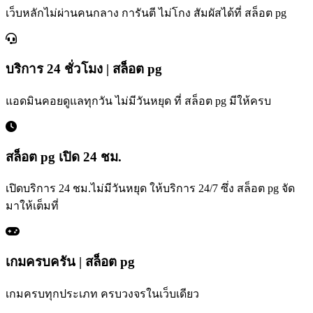
เว็บหลักไม่ผ่านคนกลาง การันตี ไม่โกง สัมผัสได้ที่ สล็อต pg
บริการ 24 ชั่วโมง | สล็อต pg
แอดมินคอยดูแลทุกวัน ไม่มีวันหยุด ที่ สล็อต pg มีให้ครบ
สล็อต pg เปิด 24 ชม.
เปิดบริการ 24 ชม.ไม่มีวันหยุด ให้บริการ 24/7 ซึ่ง สล็อต pg จัด
มาให้เต็มที่
เกมครบครัน | สล็อต pg
เกมครบทุกประเภท ครบวงจรในเว็บเดียว