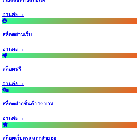
อ่านต่อ →
สล็อตผ่านเว็บ
อ่านต่อ →
สล็อตฟรี
อ่านต่อ →
สล็อตฝากขั้นต่ำ 10 บาท
อ่านต่อ →
สล็อตเว็บตรง แตกง่าย pg