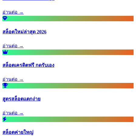
อ่านต่อ →
สล็อตใหม่ล่าสุด 2026
อ่านต่อ →
สล็อตเครดิตฟรี กดรับเอง
อ่านต่อ →
สูตรสล็อตแตกง่าย
อ่านต่อ →
สล็อตค่ายใหญ่