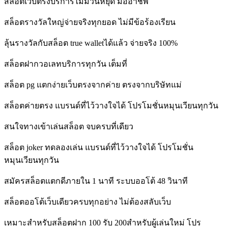
สล็อตเว็บตรงบริการไม่มีวันหยุด มืออาชีพ
สล็อตรางวัลใหญ่จ่ายจริงทุกยอด ไม่มีข้อร้องเรียน
ลุ้นรางวัลกับสล็อต true walletได้แล้ว จ่ายจริง 100%
สล็อตฝากวอเลทบริการทุกวัน เต็มที่
สล็อต pg แตกง่ายเว็บตรงจากค่าย ตรงจากบริษัทแม่
สล็อตค่ายตรง แบรนด์ที่ไว้วางใจได้ โปรโมชั่นหมุนเวียนทุกวัน
สนใจทางเข้าเล่นสล็อต จบครบที่เดียว
สล็อต joker ทดลองเล่น แบรนด์ที่ไว้วางใจได้ โปรโมชั่น
หมุนเวียนทุกวัน
สมัครสล็อตแตกดีภายใน 1 นาที ระบบออโต้ 48 วินาที
สล็อตออโต้เว็บเดียวครบทุกอย่าง ไม่ต้องสลับเว็บ
เหมาะสำหรับสล็อตฝาก 100 รับ 200สำหรับผู้เล่นใหม่ โปร