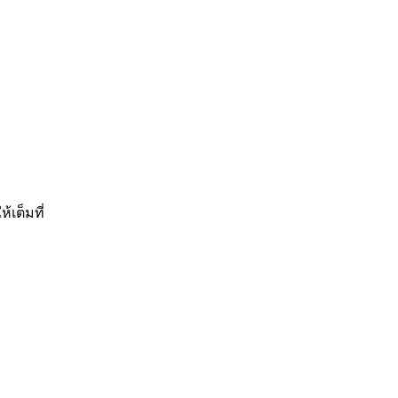
้เต็มที่