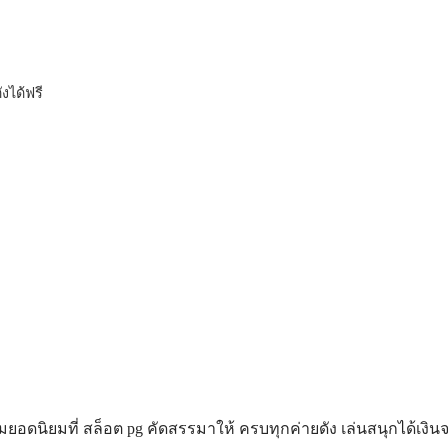
งได้ฟรี
มยอดนิยมที่ สล็อต pg คัดสรรมาให้ ครบทุกค่ายดัง เล่นสนุกได้เงินจ