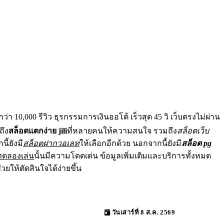
ว่า 10,000 รีวิว ธุรกรรมการเงินออโต้ เร็วสุด 45 วิ เว็บตรงไม่ผ่าน
ถึง
สล็อตแตกง่าย jili
ที่หลายคนให้ความสนใจ รวมถึง
สล็อตเว็บ
ี้ยังมี
สล็อตฝากวอเลท
ให้เลือกอีกด้วย นอกจากนี้ยังมี
สล็อต pg
 ทดลองเล่น
นั้นมีความโดดเด่น ข้อมูลเพิ่มเติมและบริการทั้งหมด
่วยให้ตัดสินใจได้ง่ายขึ้น
วันเสาร์ที่ 8 ส.ค. 2569