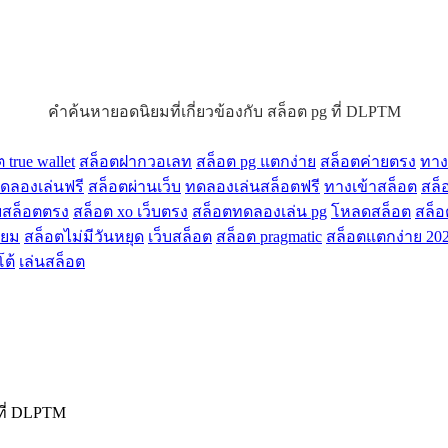
คำค้นหายอดนิยมที่เกี่ยวข้องกับ สล็อต pg ที่ DLPTM
 true wallet
สล็อตฝากวอเลท
สล็อต pg แตกง่าย
สล็อตค่ายตรง
ทาง
ดลองเล่นฟรี
สล็อตผ่านเว็บ
ทดลองเล่นสล็อตฟรี
ทางเข้าสล็อต
สล็
็บสล็อตตรง
สล็อต xo เว็บตรง
สล็อตทดลองเล่น pg
โหลดสล็อต
สล็อต
ิยม
สล็อตไม่มีวันหยุด
เว็บสล็อต
สล็อต pragmatic
สล็อตแตกง่าย 20
ต้
เล่นสล็อต
ที่ DLPTM