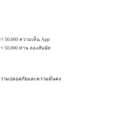
่า 50,000 ความเห็น App
่า 50,000 ท่าน ลองสัมผัส
ันตีความปลอดภัยและความมั่นคง