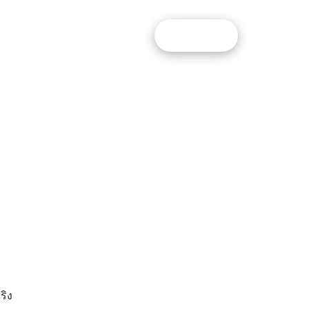
รับโปรนี้
ริง