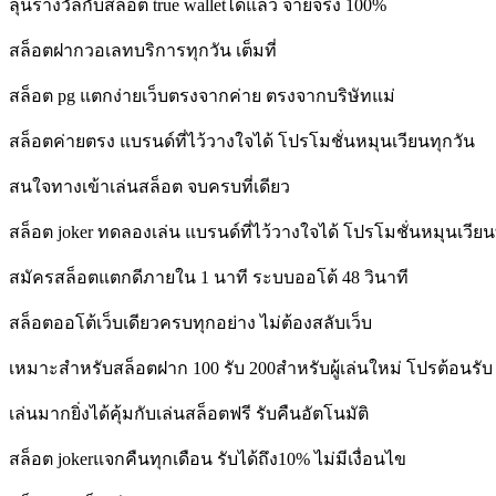
ลุ้นรางวัลกับสล็อต true walletได้แล้ว จ่ายจริง 100%
สล็อตฝากวอเลทบริการทุกวัน เต็มที่
สล็อต pg แตกง่ายเว็บตรงจากค่าย ตรงจากบริษัทแม่
สล็อตค่ายตรง แบรนด์ที่ไว้วางใจได้ โปรโมชั่นหมุนเวียนทุกวัน
สนใจทางเข้าเล่นสล็อต จบครบที่เดียว
สล็อต joker ทดลองเล่น แบรนด์ที่ไว้วางใจได้ โปรโมชั่นหมุนเวียน
สมัครสล็อตแตกดีภายใน 1 นาที ระบบออโต้ 48 วินาที
สล็อตออโต้เว็บเดียวครบทุกอย่าง ไม่ต้องสลับเว็บ
เหมาะสำหรับสล็อตฝาก 100 รับ 200สำหรับผู้เล่นใหม่ โปรต้อนรับ
เล่นมากยิ่งได้คุ้มกับเล่นสล็อตฟรี รับคืนอัตโนมัติ
สล็อต jokerแจกคืนทุกเดือน รับได้ถึง10% ไม่มีเงื่อนไข