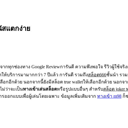
บนัสแตกง่าย
⭐ จากทุกช่องทาง Google Reviewการันตี ความพึงพอใจ รีวิวผู้ใช้จริงก
ให้บริการมามากกว่า 7 ปีแล้ว การันตี รวมถึง
สล็อต666
ชั้นนำ รวม
กอีกด้วย นอกจากนี้ยังมีสล็อต true walletให้เลือกอีกด้วย นอกจากน
ไม่ว่าจะเป็น
ทางเข้าเล่นสล็อต
หรือรูปแบบอื่นๆ สำหรับ
สล็อต joker
ารออกแบบเพื่อผู้เล่นโดยเฉพาะ ข้อมูลเพิ่มเติมจาก
ทางเข้า m98
ก็ช