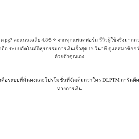
ต pg? คะแนนเฉลี่ย 4.8/5 ⭐ จากทุกแพลตฟอร์ม รีวิวผู้ใช้จริงมากกว
อถือ ระบบอัตโนมัติธุรกรรมการเงินเร็วสุด 15 วินาที ดูแลสมาชิกกว
ด้วยตัวคุณเอง
ี่หนึ่งคือระบบที่มั่นคงและโปรโมชั่นที่จัดเต็มกว่าใคร DLPTM การ
ทางการเงิน