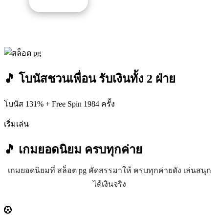
รับโปรนี้
🎵 โบนัสชวนเพื่อน รับเงินทั้ง 2 ฝ่าย
โบนัส 131% + Free Spin 1984 ครั้ง
เริ่มเล่น
🎵 เกมยอดนิยม
ครบทุกค่าย
เกมยอดนิยมที่ สล็อต pg คัดสรรมาให้ ครบทุกค่ายดัง เล่นสนุก
ได้เงินจริง