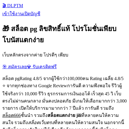
🎬 DLPTM
เข้าใช้งาน
เปิดบัญชี
🎁 สล็อต pg ลิขสิทธิ์แท้ โปรโมชั่นเพียบ
โบนัสแตกง่าย
เว็บหลักตรงจากค่าย โปรดีๆ เพียบ
🎯 สมัครเลย
💎 รับเครดิตฟรี
สล็อต pgRating 4.8/5 จากผู้ใช้กว่า100,000คน Rating เฉลี่ย 4.8/5
⭐ จากทุกช่องทาง Google Reviewการันตี ความพึงพอใจ รีวิวผู้
ใช้จริงกว่า 10,000 รีวิว ธุรกรรมการเงินออโต้ เร็วสุด 45 วิ เว็บ
ตรงไม่ผ่านคนกลาง มั่นคงปลอดภัย มีเกมให้เลือกมากกว่า 3,000
รายการ เปิดให้บริการมามากกว่า 7 ปีแล้ว การันตี รวมถึง
สล็อต666
ชั้นนำ รวมถึง
สล็อตแตกง่าย jili
ที่หลายคนให้ความ
สนใจ รวมถึง
สล็อตเว็บตรง
ที่หลายคนให้ความสนใจ นอกจากนี้