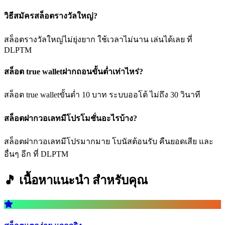
วิธีสมัครสล็อตรางวัลใหญ่?
สล็อตรางวัลใหญ่ไม่ยุ่งยาก ใช้เวลาไม่นาน เล่นได้เลย ที่
DLPTM
สล็อต true walletฝากถอนขั้นต่ำเท่าไหร่?
สล็อต true walletขั้นต่ำ 10 บาท ระบบออโต้ ไม่ถึง 30 วินาที
สล็อตฝากวอเลทมีโปรโมชั่นอะไรบ้าง?
สล็อตฝากวอเลทมีโปรมากมาย โบนัสต้อนรับ คืนยอดเสีย และ
อื่นๆ อีก ที่ DLPTM
🎵 เนื้อหาแนะนำ
สำหรับคุณ