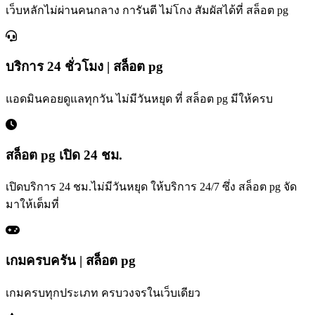
เว็บหลักไม่ผ่านคนกลาง การันตี ไม่โกง สัมผัสได้ที่ สล็อต pg
บริการ 24 ชั่วโมง | สล็อต pg
แอดมินคอยดูแลทุกวัน ไม่มีวันหยุด ที่ สล็อต pg มีให้ครบ
สล็อต pg เปิด 24 ชม.
เปิดบริการ 24 ชม.ไม่มีวันหยุด ให้บริการ 24/7 ซึ่ง สล็อต pg จัด
มาให้เต็มที่
เกมครบครัน | สล็อต pg
เกมครบทุกประเภท ครบวงจรในเว็บเดียว