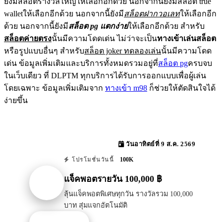
ยังมีสล็อตรางวัลใหญ่ให้เลือกอีกด้วย นอกจากนี้ยังมีสล็อต true
walletให้เลือกอีกด้วย นอกจากนี้ยังมี
สล็อตฝากวอเลท
ให้เลือกอีก
ด้วย นอกจากนี้ยังมี
สล็อต pg แตกง่าย
ให้เลือกอีกด้วย สำหรับ
สล็อตค่ายตรง
นั้นมีความโดดเด่น ไม่ว่าจะเป็น
ทางเข้าเล่นสล็อต
หรือรูปแบบอื่นๆ สำหรับ
สล็อต joker ทดลองเล่น
นั้นมีความโดด
เด่น ข้อมูลเพิ่มเติมและบริการทั้งหมดรวมอยู่ที่
สล็อต pg
ครบจบ
ในเว็บเดียว ที่ DLPTM ทุกบริการได้รับการออกแบบเพื่อผู้เล่น
โดยเฉพาะ ข้อมูลเพิ่มเติมจาก
ทางเข้า m98
ก็ช่วยให้ตัดสินใจได้
ง่ายขึ้น
วันอาทิตย์ที่ 9 ส.ค. 2569
100K
โปรโมชั่นวันนี้
แจ็คพอตรายวัน 100,000 ฿
ลุ้นแจ็คพอตพิเศษทุกวัน รางวัลรวม 100,000
บาท สุ่มแจกอัตโนมัติ