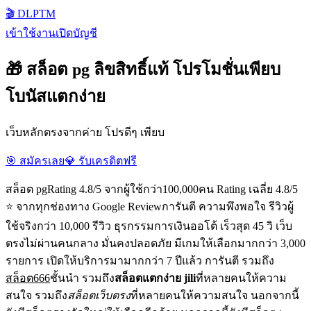
🎬 DLPTM
เข้าใช้งาน
เปิดบัญชี
🎁 สล็อต pg ลิขสิทธิ์แท้ โปรโมชั่นเพียบ
โบนัสแตกง่าย
เว็บหลักตรงจากค่าย โปรดีๆ เพียบ
🎯 สมัครเลย
💎 รับเครดิตฟรี
สล็อต pgRating 4.8/5 จากผู้ใช้กว่า100,000คน Rating เฉลี่ย 4.8/5
⭐ จากทุกช่องทาง Google Reviewการันตี ความพึงพอใจ รีวิวผู้
ใช้จริงกว่า 10,000 รีวิว ธุรกรรมการเงินออโต้ เร็วสุด 45 วิ เว็บ
ตรงไม่ผ่านคนกลาง มั่นคงปลอดภัย มีเกมให้เลือกมากกว่า 3,000
รายการ เปิดให้บริการมามากกว่า 7 ปีแล้ว การันตี รวมถึง
สล็อต666
ชั้นนำ รวมถึง
สล็อตแตกง่าย jili
ที่หลายคนให้ความ
สนใจ รวมถึง
สล็อตเว็บตรง
ที่หลายคนให้ความสนใจ นอกจากนี้