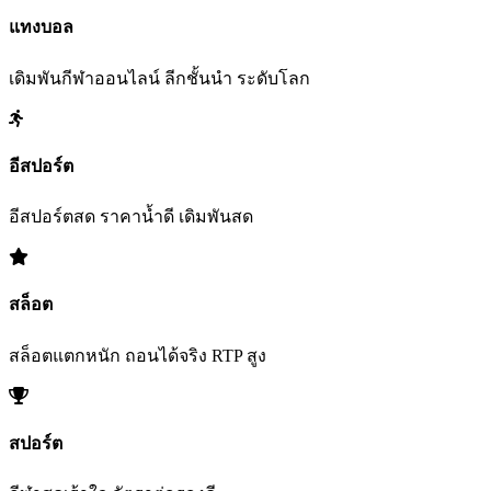
แทงบอล
เดิมพันกีฬาออนไลน์ ลีกชั้นนำ ระดับโลก
อีสปอร์ต
อีสปอร์ตสด ราคาน้ำดี เดิมพันสด
สล็อต
สล็อตแตกหนัก ถอนได้จริง RTP สูง
สปอร์ต