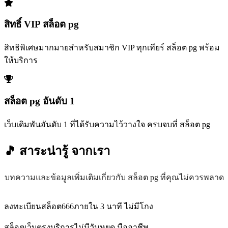
สิทธิ์ VIP สล็อต pg
สิทธิพิเศษมากมายสำหรับสมาชิก VIP ทุกเทียร์ สล็อต pg พร้อม
ให้บริการ
สล็อต pg อันดับ 1
เว็บเดิมพันอันดับ 1 ที่ได้รับความไว้วางใจ ครบจบที่ สล็อต pg
🎵 สาระน่ารู้
จากเรา
บทความและข้อมูลเพิ่มเติมเกี่ยวกับ สล็อต pg ที่คุณไม่ควรพลาด
ลงทะเบียนสล็อต666ภายใน 3 นาที ไม่มีโกง
สล็อตเว็บตรงบริการไม่มีวันหยุด มืออาชีพ